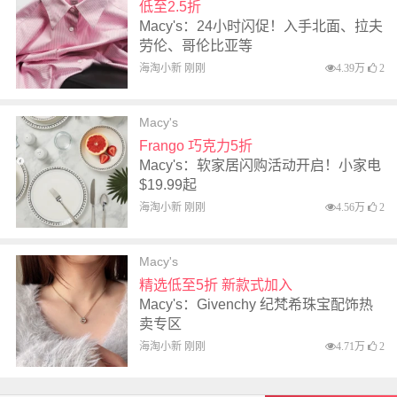
低至2.5折
Macy's：24小时闪促！入手北面、拉夫
劳伦、哥伦比亚等
海淘小新 刚刚
4.39万
2
Macy's
Frango 巧克力5折
Macy's：软家居闪购活动开启！小家电
$19.99起
海淘小新 刚刚
4.56万
2
Macy's
精选低至5折 新款式加入
Macy's：Givenchy 纪梵希珠宝配饰热
卖专区
海淘小新 刚刚
4.71万
2