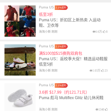
Puma US
2.1%返利
低至3折
Puma US：折扣区上新热卖 入运动
鞋、卫衣等
海淘小新 刚刚
6.6万
8
Puma US
2.1%返利
满$100加$15换购双肩包
Puma US：返校季大促！精选运动鞋服
低至5折
海淘小新 刚刚
1.03万
23
Puma US
2.1%返利
3.6折 $17.99（约121.71元）
Puma 彪马 Multiflex Glitz 幼儿休闲鞋
海淘小新 刚刚
1340