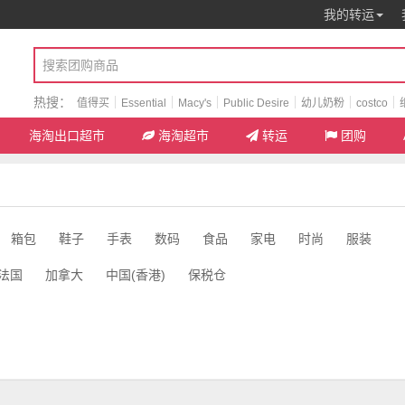
我的转运
热搜：
值得买
Essential
Macy's
Public Desire
幼儿奶粉
costco
海淘出口超市
海淘超市
转运
团购
箱包
鞋子
手表
数码
食品
家电
时尚
服装
法国
加拿大
中国(香港)
保税仓