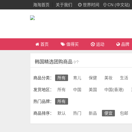
海淘首页
关于我们
世界时间
CN (中文站)
首页
值得买
运动
品牌
韩国精选团购商品
0个
商品分类：
所有
育儿
保健
美妆
生活
发货地区：
所有
中国
美国
中国(香港)
热门品牌：
所有
商品排序：
默认
热门
新品
便宜
包邮