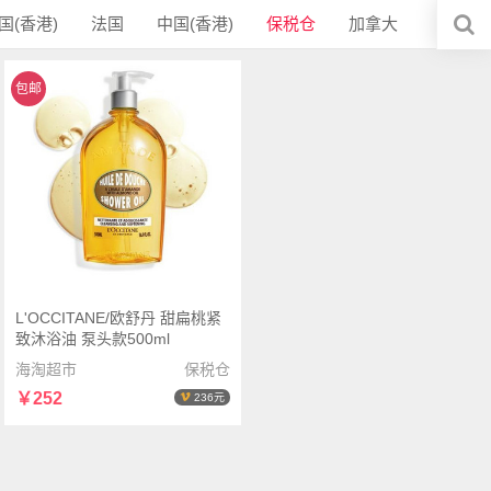
国(香港)
法国
中国(香港)
保税仓
加拿大
包邮
L'OCCITANE/欧舒丹 甜扁桃紧
致沐浴油 泵头款500ml
海淘超市
保税仓
￥252
236元