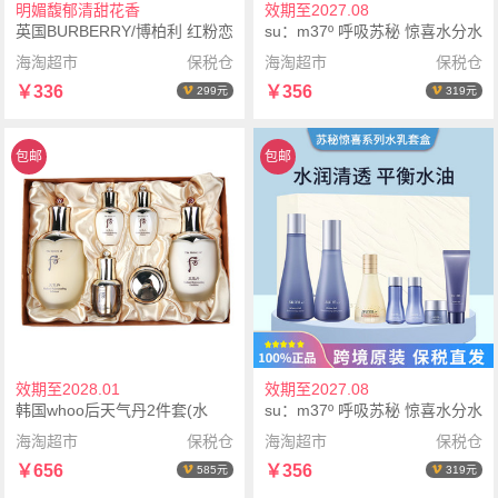
明媚馥郁清甜花香
效期至2027.08
英国BURBERRY/博柏利 红粉恋
su：m37º 呼吸苏秘 惊喜水分水
歌女士淡香水EDT 30ml
乳套盒(水170ml+乳液
海淘超市
保税仓
海淘超市
保税仓
120ml+水20ml+乳液20ml+面霜
￥336
￥356
299元
319元
10ml+精华30ml+洗面奶40ml)
包邮
包邮
效期至2028.01
效期至2027.08
韩国whoo后天气丹2件套(水
su：m37º 呼吸苏秘 惊喜水分水
150ml+乳110ml+水乳小样各
乳套盒(水170ml+乳液
海淘超市
保税仓
海淘超市
保税仓
25ml+精华8ml+面霜10ml)
120ml+水20ml+乳液20ml+面霜
￥656
￥356
585元
319元
10ml+精华30ml+洗面奶40ml)