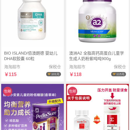
BIO ISLAND/佰澳朗德 婴幼儿
澳洲A2 全脂高钙高蛋白儿童学
DHA软胶囊 60粒
生成人奶粉紫吨吨900g
海淘超市
保税仓
海淘超市
保税仓
￥115
￥118
101元
115元
包邮
包邮