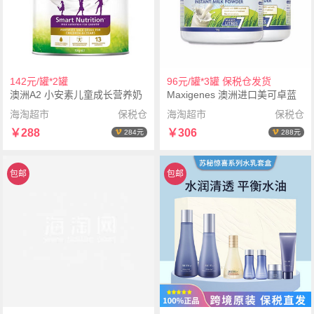
142元/罐*2罐
96元/罐*3罐 保税仓发货
澳洲A2 小安素儿童成长营养奶
Maxigenes 澳洲进口美可卓蓝
粉750g*2罐
胖子成人高钙全脂奶粉 1kg*3罐
海淘超市
保税仓
海淘超市
保税仓
￥288
￥306
284元
288元
包邮
包邮