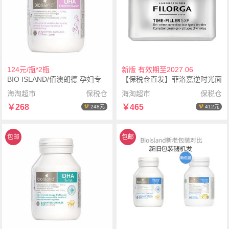
124元/瓶*2瓶
新版 有效期至2027.06
BIO ISLAND/佰澳朗德 孕妇专
【保税仓直发】菲洛嘉逆时光面
用海藻油DHA 60粒*2瓶
霜50毫升- 清爽型
海淘超市
保税仓
海淘超市
保税仓
￥268
￥465
248元
412元
包邮
包邮