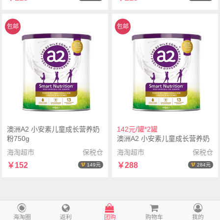
包邮
包邮
澳洲A2 小安素儿童成长营养奶
142元/罐*2罐
粉750g
澳洲A2 小安素儿童成长营养奶
粉750g*2罐
海淘超市
保税仓
海淘超市
保税仓
￥152
￥288
149元
284元
海淘圈
返利
团购
购物车
我的