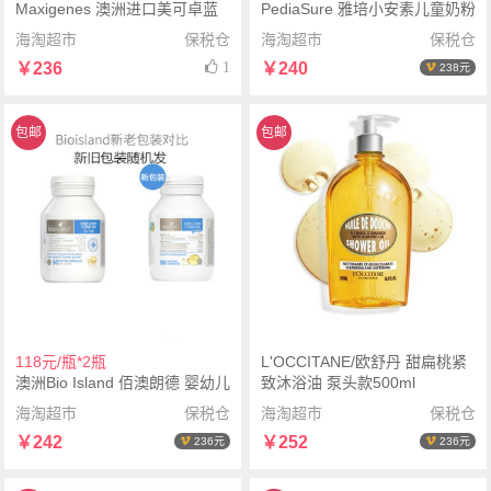
Maxigenes 澳洲进口美可卓蓝
PediaSure 雅培小安素儿童奶粉
胖子成人高钙脱脂奶粉 1kg*2罐
香草味 1-10岁 2罐*850g
海淘超市
保税仓
海淘超市
保税仓
￥236
1
￥240
238元
包邮
包邮
118元/瓶*2瓶
L'OCCITANE/欧舒丹 甜扁桃紧
澳洲Bio Island 佰澳朗德 婴幼儿
致沐浴油 泵头款500ml
鳕鱼肝油 90粒*2瓶
海淘超市
保税仓
海淘超市
保税仓
￥242
￥252
236元
236元