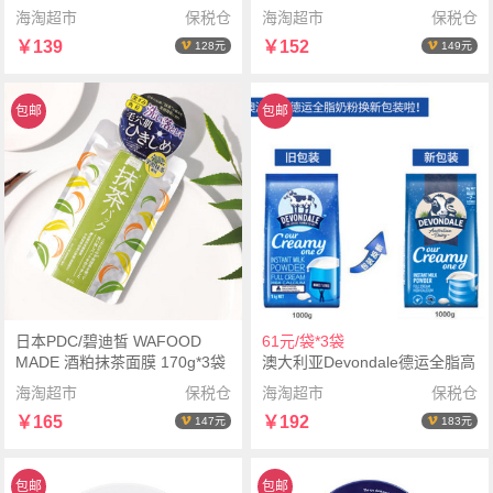
海淘超市
保税仓
海淘超市
保税仓
￥139
￥152
128元
149元
包邮
包邮
日本PDC/碧迪皙 WAFOOD
61元/袋*3袋
MADE 酒粕抹茶面膜 170g*3袋
澳大利亚Devondale德运全脂高
钙儿童成人奶粉1kg*3袋
海淘超市
保税仓
海淘超市
保税仓
￥165
￥192
147元
183元
包邮
包邮