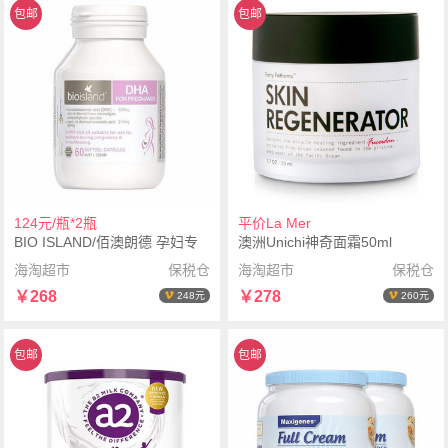
包邮
包邮
124元/瓶*2瓶
平价La Mer
BIO ISLAND/佰澳朗德 孕妇专
澳洲Unichi神奇面霜50ml
用海藻油DHA 60粒*2瓶
海淘超市
保税仓
海淘超市
保税仓
￥268
￥278
248元
260元
包邮
包邮