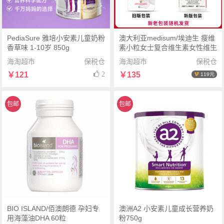
PediaSure 雅培小安素儿童奶粉
澳大利亚medisum/埃迪生 瘦维
香草味 1-10岁 850g
素小粒女士复合维生素女性维生
素60粒
海淘超市
保税仓
海淘超市
保税仓
￥121
2
￥135
119元
包邮
包邮
BIO ISLAND/佰澳朗德 孕妇专
澳洲A2 小安素儿童成长营养奶
用海藻油DHA 60粒
粉750g