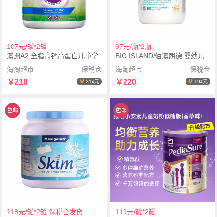
107元/罐*2罐
97元/瓶*2瓶
澳洲A2 全脂高钙高蛋白儿童学
BIO ISLAND/佰澳朗德 婴幼儿
生成人奶粉紫吨吨900g*2罐
DHA软胶囊 60粒*2瓶
海淘超市
保税仓
海淘超市
保税仓
￥218
￥220
214元
194元
包邮
包邮
118元/罐*2罐 保税仓发货
119元/罐*2罐