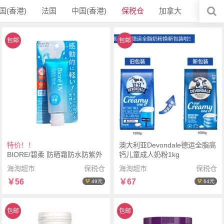
国(香港)
法国
中国(香港)
保税仓
加拿大
包邮
包邮
特价！！
澳大利亚Devondale德运全脂高
BIORE/碧柔 防晒霜防水防紫外
钙儿童成人奶粉1kg
线70g软管
海淘超市
保税仓
海淘超市
保税仓
￥56
￥67
49元
64元
包邮
包邮