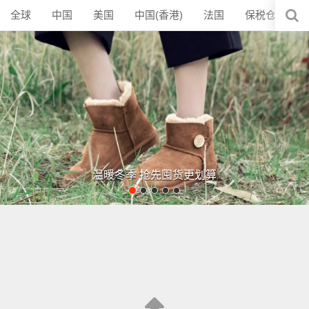
全球
中国
美国
中国(香港)
法国
保税仓
加
温暖冬季 抢先囤货更划算