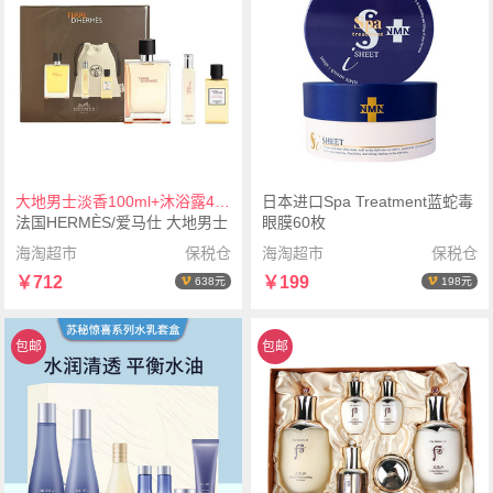
大地男士淡香100ml+沐浴露40ml+香水便携装15ml+布袋
日本进口Spa Treatment蓝蛇毒
法国HERMÈS/爱马仕 大地男士
眼膜60枚
套盒
海淘超市
保税仓
海淘超市
保税仓
￥712
￥199
638元
198元
包邮
包邮