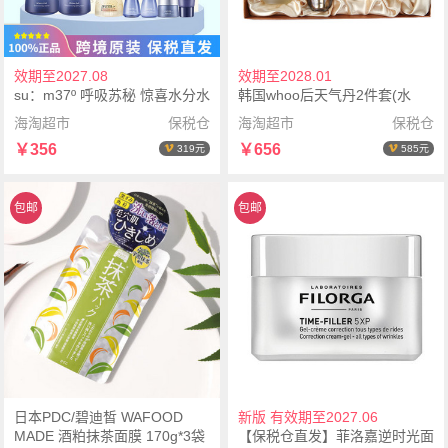
效期至2027.08
效期至2028.01
su：m37º 呼吸苏秘 惊喜水分水
韩国whoo后天气丹2件套(水
乳套盒(水170ml+乳液
150ml+乳110ml+水乳小样各
海淘超市
保税仓
海淘超市
保税仓
120ml+水20ml+乳液20ml+面霜
25ml+精华8ml+面霜10ml)
￥356
￥656
319元
585元
10ml+精华30ml+洗面奶40ml)
包邮
包邮
日本PDC/碧迪皙 WAFOOD
新版 有效期至2027.06
MADE 酒粕抹茶面膜 170g*3袋
【保税仓直发】菲洛嘉逆时光面