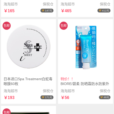
霜50毫升- 清爽型
海淘超市
保税仓
海淘超市
保税仓
￥165
￥465
147元
412元
包邮
包邮
日本进口Spa Treatment白蛇毒
特价！！
眼膜60枚
BIORE/碧柔 防晒霜防水防紫外
线70g软管
海淘超市
保税仓
海淘超市
保税仓
￥193
￥56
171元
49元
包邮