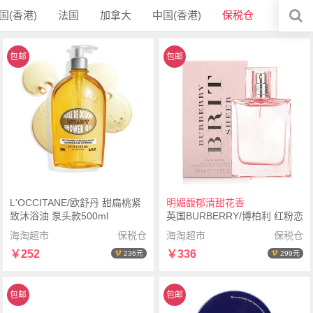
国(香港)
法国
加拿大
中国(香港)
保税仓
包邮
包邮
L'OCCITANE/欧舒丹 甜扁桃紧
明媚馥郁清甜花香
致沐浴油 泵头款500ml
英国BURBERRY/博柏利 红粉恋
歌女士淡香水EDT 30ml
海淘超市
保税仓
海淘超市
保税仓
￥252
￥336
236元
299元
包邮
包邮