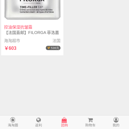
控油保湿抗皱霜
【法国直邮】FILORGA 菲洛嘉
逆时光面霜mat哑光版50ml
海淘超市
法国
￥603
536元
海淘圈
返利
团购
购物车
我的