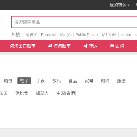
我的转运
热搜：
值得买
Essential
Macy's
Public Desire
幼儿奶粉
costco
海淘出口超市
海淘超市
转运
团购
箱包
鞋子
手表
数码
食品
家电
时尚
服装
法国
保税仓
加拿大
中国(香港)