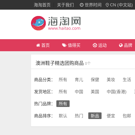
海淘首页
关于我们
世界时间
CN (中文站)
首页
值得买
运动
品牌
澳洲鞋子精选团购商品
0个
商品分类：
所有
育儿
保健
美妆
生活
发货地区：
所有
中国
美国
中国(香港)
热门品牌：
所有
商品排序：
默认
热门
新品
便宜
包邮