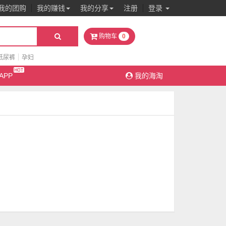
我的团购
我的赚钱
我的分享
注册
登录
0
购物车
纸尿裤
孕妇
APP
我的海淘