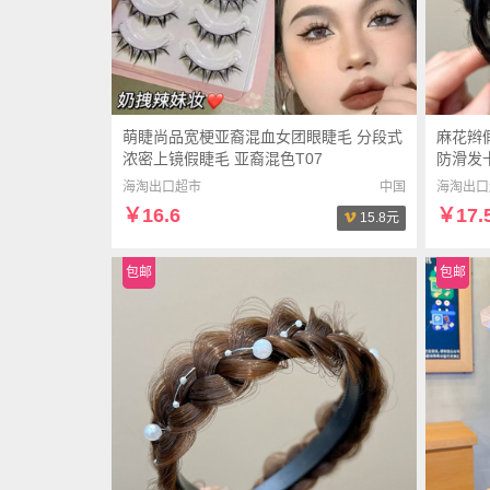
萌睫尚品宽梗亚裔混血女团眼睫毛 分段式
麻花辫
浓密上镜假睫毛 亚裔混色T07
防滑发卡
海淘出口超市
中国
海淘出口
￥16.6
￥17.
15.8元
包邮
包邮