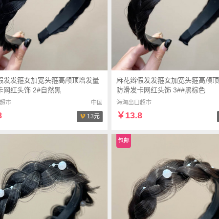
假发发箍女加宽头箍高颅顶增发量
麻花辫假发发箍女加宽头箍高颅顶
卡网红头饰 2#自然黑
防滑发卡网红头饰 3##黑棕色
超市
中国
海淘出口超市
8
￥13.8
13元
包邮