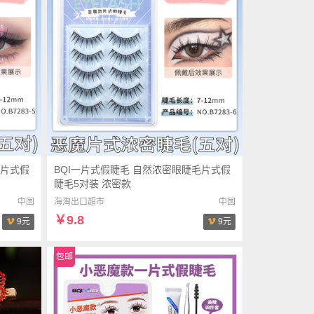
毛片式假
BQI一片式假睫毛 自然浓密眼睫毛片式假
睫毛5对装 浓密款
中国
海淘出口超市
中国
￥9.8
9元
9元
包邮