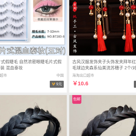
一片式假睫毛 自然浓密眼睫毛片式假
古风汉服发饰夹子头饰发夹拜年红
对装 混血泰妆
毛球边夹森系仙美流苏穗子 2个/
超市
中国
海淘出口超市
￥10.6
9元
包邮