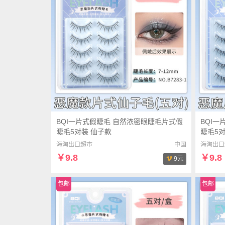
BQI一片式假睫毛 自然浓密眼睫毛片式假
BQI
睫毛5对装 仙子款
睫毛5对
海淘出口超市
中国
海淘出口
￥9.8
￥9.8
9元
包邮
包邮