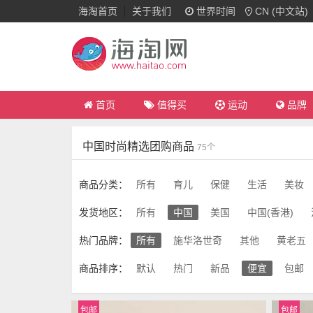
海淘首页
关于我们
世界时间
CN (中文站)
首页
值得买
运动
品牌
中国时尚精选团购商品
75个
商品分类：
所有
育儿
保健
生活
美妆
发货地区：
所有
中国
美国
中国(香港)
热门品牌：
所有
施华洛世奇
其他
黄老五
商品排序：
默认
热门
新品
便宜
包邮
包邮
包邮