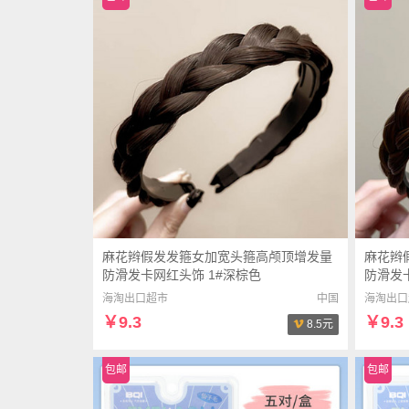
麻花辫假发发箍女加宽头箍高颅顶增发量
麻花辫
防滑发卡网红头饰 1#深棕色
防滑发
海淘出口超市
中国
海淘出口
￥9.3
￥9.3
8.5元
包邮
包邮