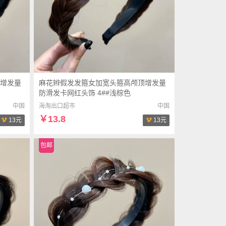
增发量
麻花辫假发发箍女加宽头箍高颅顶增发量
防滑发卡网红头饰 4##浅棕色
中国
海淘出口超市
中国
￥13.8
13元
13元
包邮