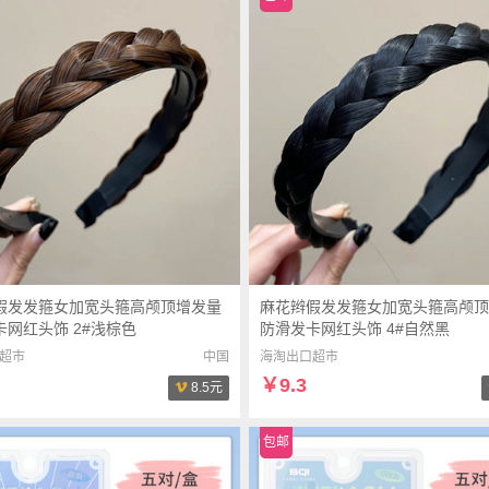
假发发箍女加宽头箍高颅顶增发量
麻花辫假发发箍女加宽头箍高颅顶
卡网红头饰 2#浅棕色
防滑发卡网红头饰 4#自然黑
超市
中国
海淘出口超市
￥9.3
8.5元
包邮