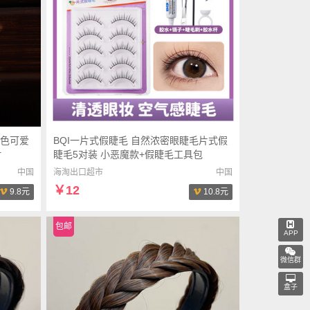
色可爱
BQI一片式假睫毛 自然浓密眼睫毛片式假
对
睫毛5对装 小恶魔款+假睫毛工具包
中国
海淘出口超市
中国
￥12
9.8元
10.8元
包邮
APP
微信群
盒子