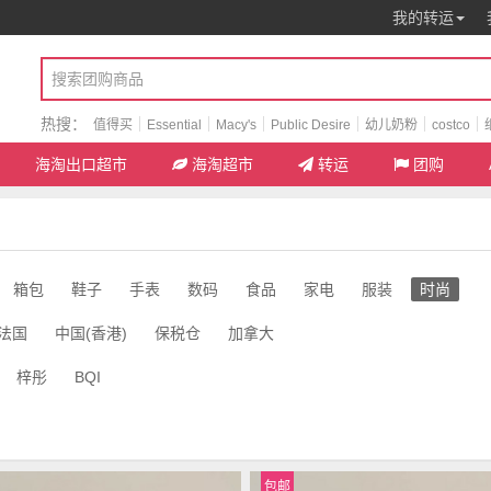
我的转运
热搜：
值得买
Essential
Macy's
Public Desire
幼儿奶粉
costco
海淘出口超市
海淘超市
转运
团购
箱包
鞋子
手表
数码
食品
家电
服装
时尚
法国
中国(香港)
保税仓
加拿大
梓彤
BQI
包邮