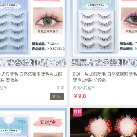
一片式假睫毛 自然浓密眼睫毛片式假
BQI一片式假睫毛 自然浓密眼睫
装 泰妆款
睫毛5对装 分段款
超市
中国
海淘出口超市
￥9.8
9元
包邮