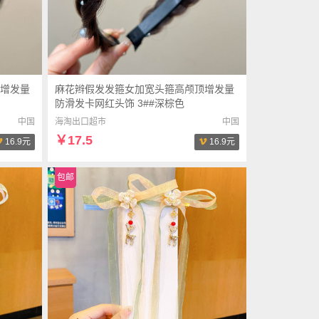
增发量
麻花辫假发发箍女加宽头箍高颅顶增发量
防滑发卡网红头饰 3##深棕色
中国
海淘出口超市
中国
￥17.5
16.9元
16.9元
包邮