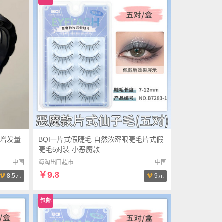
增发量
BQI一片式假睫毛 自然浓密眼睫毛片式假
睫毛5对装 小恶魔款
中国
海淘出口超市
中国
￥9.8
8.5元
9元
包邮