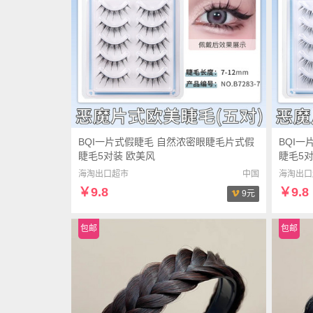
BQI一片式假睫毛 自然浓密眼睫毛片式假
BQI
睫毛5对装 欧美风
睫毛5
海淘出口超市
中国
海淘出口
￥9.8
￥9.8
9元
包邮
包邮