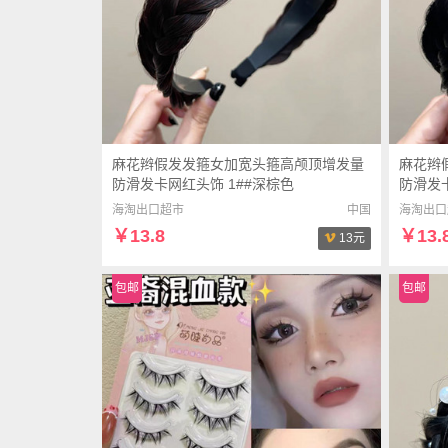
麻花辫假发发箍女加宽头箍高颅顶增发量
麻花辫
防滑发卡网红头饰 1##深棕色
防滑发
海淘出口超市
中国
海淘出口
￥13.8
￥13.
13元
包邮
包邮