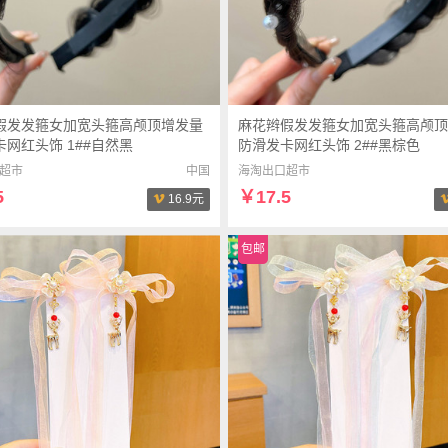
假发发箍女加宽头箍高颅顶增发量
麻花辫假发发箍女加宽头箍高颅顶
网红头饰 1##自然黑
防滑发卡网红头饰 2##黑棕色
超市
中国
海淘出口超市
5
￥17.5
16.9元
包邮