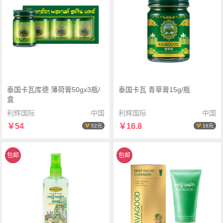
泰国卡瓦库德 薄荷膏50gx3瓶/
泰国卡瓦 青草膏15g/瓶
盒
利辉国际
中国
利辉国际
中国
￥54
￥16.8
52元
16元
包邮
包邮