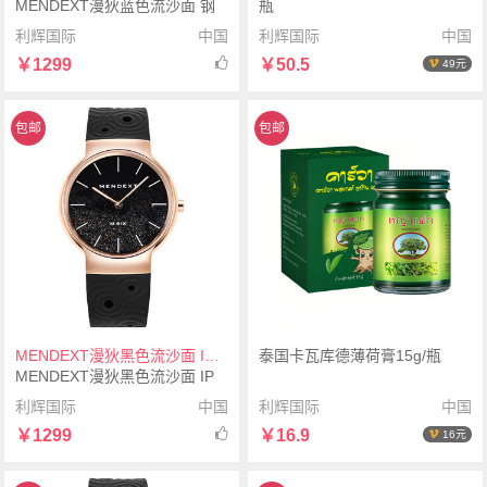
MENDEXT漫狄蓝色流沙面 钢
瓶
色表壳 黑色表带M6IX-M03男士
利辉国际
中国
利辉国际
中国
腕表手表
￥1299
￥50.5
49元
包邮
包邮
MENDEXT漫狄黑色流沙面 IP镀玫瑰色表壳 黑色表带M6IX-M05男士手表腕表
泰国卡瓦库德薄荷膏15g/瓶
MENDEXT漫狄黑色流沙面 IP
镀玫瑰色表壳 黑色表带M6IX-
利辉国际
中国
利辉国际
中国
M05男士手表腕表
￥1299
￥16.9
16元