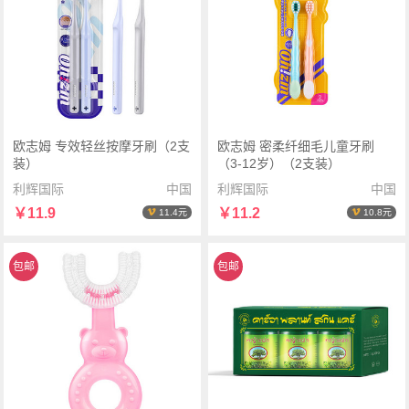
欧志姆 专效轻丝按摩牙刷（2支
欧志姆 密柔纤细毛儿童牙刷
装）
（3-12岁）（2支装）
利辉国际
中国
利辉国际
中国
￥11.9
￥11.2
11.4元
10.8元
包邮
包邮