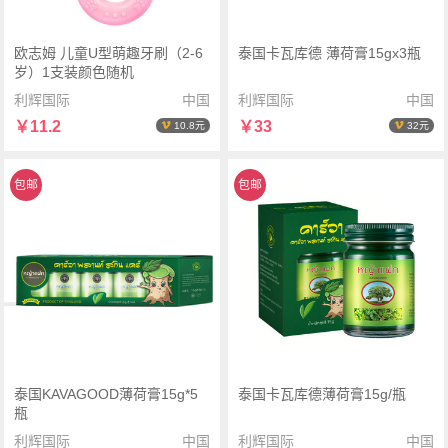
欧志姆 儿童U型萌趣牙刷（2-6
泰国卡瓦库德 薄荷膏15gx3瓶
岁）1支装颜色随机
利辉国际
中国
利辉国际
中国
￥11.2
￥33
10.8元
32元
包邮
包邮
泰国KAVAGOOD薄荷膏15g*5
泰国卡瓦库德薄荷膏15g/瓶
瓶
利辉国际
中国
利辉国际
中国