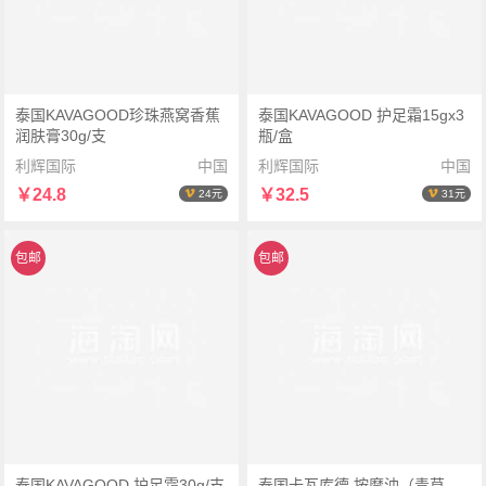
泰国KAVAGOOD珍珠燕窝香蕉
泰国KAVAGOOD 护足霜15gx3
润肤膏30g/支
瓶/盒
利辉国际
中国
利辉国际
中国
￥24.8
￥32.5
24元
31元
包邮
包邮
泰国KAVAGOOD 护足霜30g/支
泰国卡瓦库德 按摩油（青草