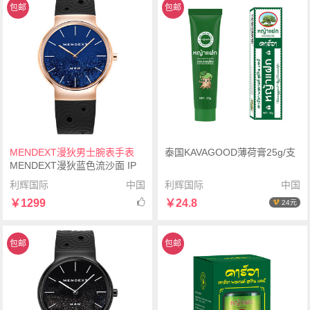
包邮
包邮
MENDEXT漫狄男士腕表手表
泰国KAVAGOOD薄荷膏25g/支
MENDEXT漫狄蓝色流沙面 IP
镀玫瑰色表壳 黑色表带M6IX-
利辉国际
中国
利辉国际
中国
M06男士腕表手表
￥1299
￥24.8
24元
包邮
包邮