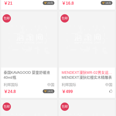
￥21
￥16.8
20元
16元
包邮
包邮
泰国KAVAGOOD 婴童舒缓液
MENDEXT漫狄MR-02男女运动手表腕表
40ml/瓶
MENDEXT漫狄红檀实木精雕表
面 黑色表壳 红色/浅黄织纹表带
利辉国际
中国
利辉国际
中国
MR-02男女运动手表腕表
￥24.8
￥499
19元
包邮
包邮