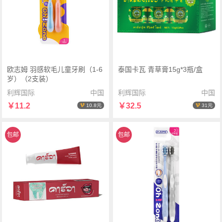
欧志姆 羽感软毛儿童牙刷（1-6
泰国卡瓦 青草膏15g*3瓶/盒
岁）（2支装）
利辉国际
中国
利辉国际
中国
￥11.2
￥32.5
10.8元
31元
包邮
包邮