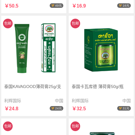
￥50.5
￥16.9
49元
16元
包邮
包邮
泰国KAVAGOOD薄荷膏25g/支
泰国卡瓦库德 薄荷膏50g/瓶
利辉国际
中国
利辉国际
中国
￥24.8
￥32.5
24元
31元
包邮
包邮