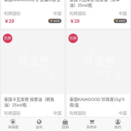
油）25ml/瓶
利辉国际
中国
利辉国际
中国
￥29
￥29
28元
28元
包邮
包邮
泰国卡瓦库德 按摩油（鳄鱼
泰国KAVAGOOD 珍珠膏15g*3
油）25ml/瓶
瓶/盒
利辉国际
中国
利辉国际
中国
￥29
￥36.5
28元
35元
海淘圈
返利
团购
购物车
我的