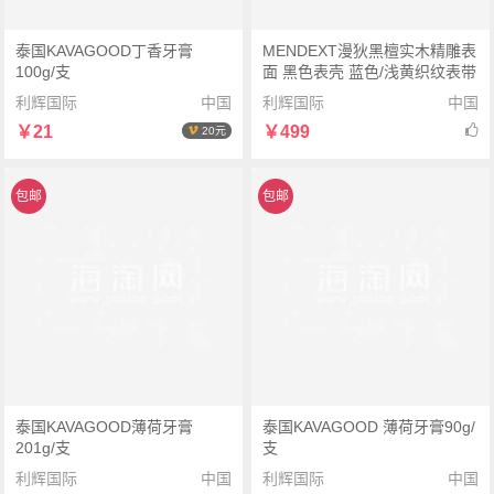
泰国KAVAGOOD丁香牙膏
MENDEXT漫狄黑檀实木精雕表
100g/支
面 黑色表壳 蓝色/浅黄织纹表带
MB-05男女运动腕表手表
利辉国际
中国
利辉国际
中国
￥21
￥499
20元
包邮
包邮
泰国KAVAGOOD薄荷牙膏
泰国KAVAGOOD 薄荷牙膏90g/
201g/支
支
利辉国际
中国
利辉国际
中国