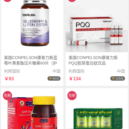
美国CONPELSON康普力斯蓝
美国CONPELSON康普力斯
莓叶黄素酯压片糖果60片（护
PQQ胶原蛋白肽饮品
眼视力疲劳）
250ml(25ml*10支/盒)（抗氧
利辉国际
中国
利辉国际
中国
化）
￥93
￥134
90元
129元
包邮
包邮