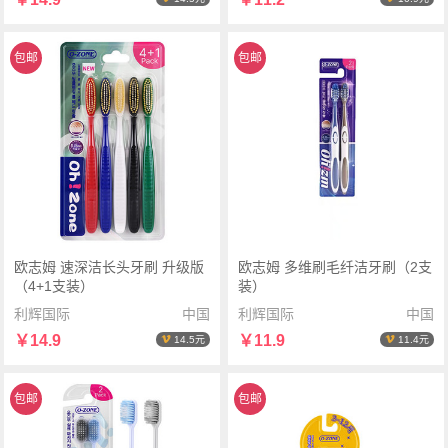
包邮
包邮
欧志姆 速深洁长头牙刷 升级版
欧志姆 多维刷毛纤洁牙刷（2支
（4+1支装）
装）
利辉国际
中国
利辉国际
中国
￥14.9
￥11.9
14.5元
11.4元
包邮
包邮