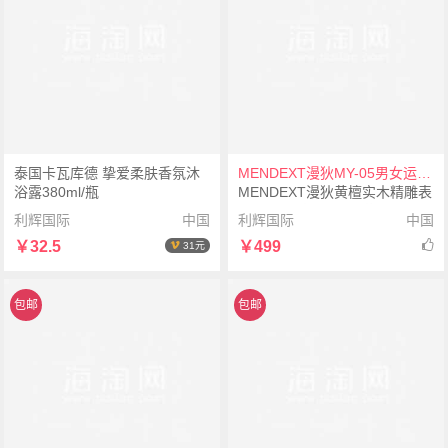
泰国卡瓦库德 挚爱柔肤香氛沐
MENDEXT漫狄MY-05男女运动手表腕表
浴露380ml/瓶
MENDEXT漫狄黄檀实木精雕表
面 黑色表壳 蓝色/浅黄织纹表带
利辉国际
中国
利辉国际
中国
MY-05男女运动手表腕表
￥32.5
￥499
31元
包邮
包邮