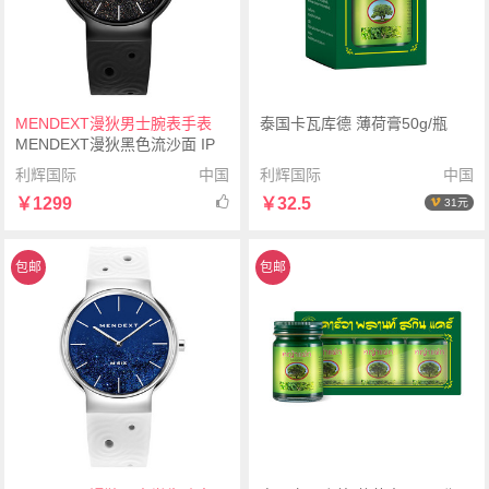
MENDEXT漫狄男士腕表手表
泰国卡瓦库德 薄荷膏50g/瓶
MENDEXT漫狄黑色流沙面 IP
黑色表壳 黑色表带M6IX-M08男
利辉国际
中国
利辉国际
中国
士腕表手表
￥1299
￥32.5
31元
包邮
包邮