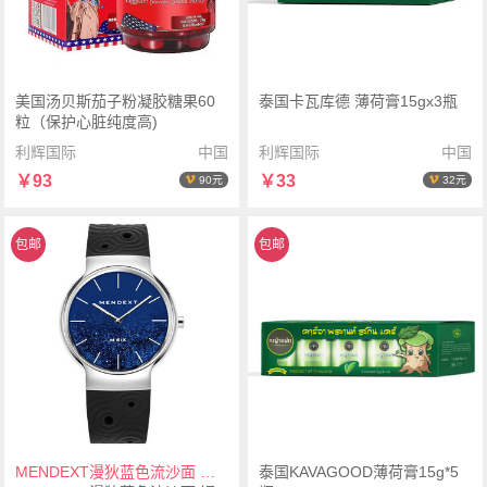
美国汤贝斯茄子粉凝胶糖果60
泰国卡瓦库德 薄荷膏15gx3瓶
粒（保护心脏纯度高)
利辉国际
中国
利辉国际
中国
￥93
￥33
90元
32元
包邮
包邮
MENDEXT漫狄蓝色流沙面 钢色表壳 黑色表带M6IX-M03男士腕表手表
泰国KAVAGOOD薄荷膏15g*5