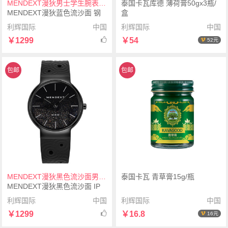
MENDEXT漫狄男士学生腕表手表
泰国卡瓦库德 薄荷膏50gx3瓶/
MENDEXT漫狄蓝色流沙面 钢
盒
色表壳 白色表带M6IX-M11男士
利辉国际
中国
利辉国际
中国
学生腕表手表
￥1299
￥54
52元
包邮
包邮
MENDEXT漫狄黑色流沙面男士学生手表腕表
泰国卡瓦 青草膏15g/瓶
MENDEXT漫狄黑色流沙面 IP
黑色表壳 黑色表带 (黑针黑刻
利辉国际
中国
利辉国际
中国
度)M6IX-M17男士学生手表腕
￥1299
￥16.8
16元
表