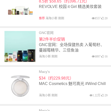
8.5折 $58.65（约396.71元）
REVOLVE 校园 it Girl 精选美妆套装
推荐
海淘小新 刚刚
8557
20
GNC官网
第2件半价促销
GNC官网：全场保健热卖 入葡萄籽、
蔓越莓精华、三倍鱼油
海淘小新 刚刚
6897
16
Macy's
$34（约229.98元）
MAC Cosmetics 魅可高光 #Wind Chill
海淘小新 刚刚
1.22万
29
Macy's