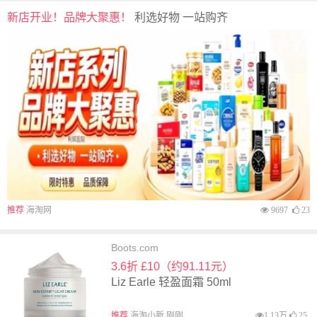
新店开业！品牌大聚惠！
利选好物 一站购齐
推荐
海淘网
9697
23
Boots.com
3.6折 £10（约91.11元）
Liz Earle 轻盈面霜 50ml
推荐
海淘小新 刚刚
1.13万
25