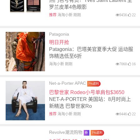
热门色号有货！Yves Saint Laurent 圣
罗兰皮革4色眼影
推荐
海淘小新 刚刚
9456
22
Patagonia
明日开抢
Patagonia：巴塔美官夏季大促 运动服
饰精选低至6折
海淘小新 刚刚
7060
16
Net-a-Porter APAC
7%返利
巴黎世家 Rodeo小号单肩包$3650
NET-A-PORTER 美国站：8月时尚上
新精选 巴黎世家Ro
推荐
海淘小新 刚刚
9446
22
Revolve潮流购物
券
7%返利