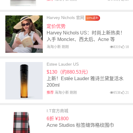
Harvey Nichols 官网
10%返利
定价优势
Harvey Nichols US：时尚上新热卖！
入手 Moncler、西太后、Acne 等
海淘小新 刚刚
8319
18
Estee Lauder US
$130（约880.53元）
上新！Estée Lauder 雅诗兰黛复活水
200ml
推荐
海淘小新 刚刚
9538
21
I.T官方商城
6折 ¥1800
Acne Studios 标签缝饰格纹围巾