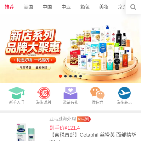
推荐
美国
中国
中亚
箱包
美妆
京东
新手入门
海淘返利
邀请有礼
微信群
海淘转运
亚马逊海外购
6%返利
到手价¥121.4
【含税直邮】Cetaphil 丝塔芙 面部精华