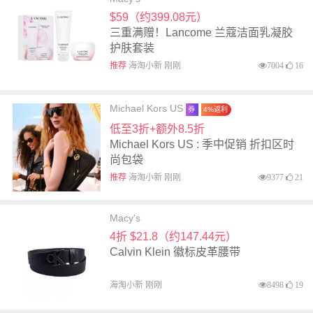
$59（约399.08元）
三重满赠！Lancome 兰蔻洁面乳凝胶
护肤套装
推荐
海淘小新 刚刚
7004
16
Michael Kors US
券
4%返利
低至3折+额外8.5折
Michael Kors US : 季中促销 折扣区时
尚包袋
推荐
海淘小新 刚刚
9377
21
Macy's
4折 $21.8（约147.44元）
Calvin Klein 徽标皮革腰带
海淘小新 刚刚
8498
19