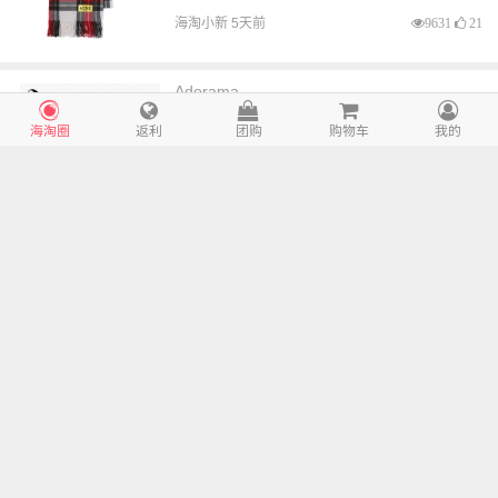
海淘小新 5天前
9631
21
Adorama
至高立省$650
海淘圈
返利
团购
购物车
我的
Adorama：返校焕新季！摄影、数码、
影音、创作器材等
推荐
海淘小新 5天前
8054
17
Perricone裴礼康官网
5%返利
6.5折 $142（约961.81元）
Perricone MD 经典系列滋养洁面乳+面
部紧致精华液+面部保湿霜套装
推荐
海淘小新 5天前
9261
20
Selfridges
9%返利
HK$480（约414.38元）
补货！Jellycat Yapsby 吉娃娃