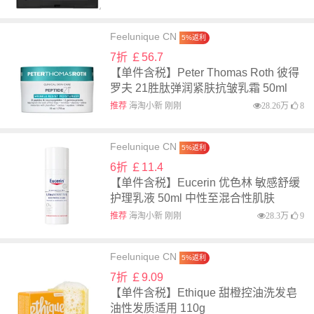
Feelunique CN
5%返利
7折 ￡56.7
【单件含税】Peter Thomas Roth 彼得
罗夫 21胜肽弹润紧肤抗皱乳霜 50ml
推荐
海淘小新 刚刚
28.26万
8
Feelunique CN
5%返利
6折 ￡11.4
【单件含税】Eucerin 优色林 敏感舒缓
护理乳液 50ml 中性至混合性肌肤
推荐
海淘小新 刚刚
28.3万
9
Feelunique CN
5%返利
7折 ￡9.09
【单件含税】Ethique 甜橙控油洗发皂
油性发质适用 110g