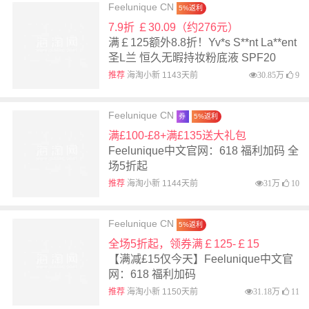
Feelunique CN
5%返利
7.9折 ￡30.09（约276元）
满￡125额外8.8折！Yv*s S**nt La**ent
圣L兰 恒久无暇持妆粉底液 SPF20
25ml LC1
推荐
海淘小新 1143天前
30.85万
9
Feelunique CN
券
5%返利
满£100-£8+满£135送大礼包
Feelunique中文官网：618 福利加码 全
场5折起
推荐
海淘小新 1144天前
31万
10
Feelunique CN
5%返利
全场5折起，领券满￡125-￡15
【满减£15仅今天】Feelunique中文官
网：618 福利加码
推荐
海淘小新 1150天前
31.18万
11