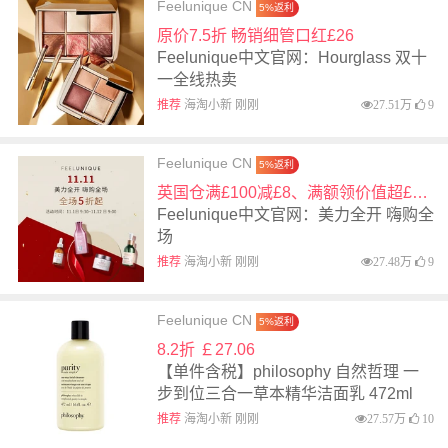
Feelunique CN
5%返利
原价7.5折 畅销细管口红£26
Feelunique中文官网：Hourglass 双十
一全线热卖
推荐
海淘小新 刚刚
27.51万
9
Feelunique CN
5%返利
英国仓满£100减£8、满额领价值超£110大礼包
Feelunique中文官网：美力全开 嗨购全
场
推荐
海淘小新 刚刚
27.48万
9
Feelunique CN
5%返利
8.2折 ￡27.06
【单件含税】philosophy 自然哲理 一
步到位三合一草本精华洁面乳 472ml
推荐
海淘小新 刚刚
27.57万
10