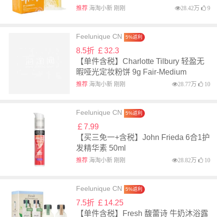
推荐
海淘小新 刚刚
28.42万
9
Feelunique CN
5%返利
8.5折 ￡32.3
【单件含税】Charlotte Tilbury 轻盈无
暇哑光定妆粉饼 9g Fair-Medium
推荐
海淘小新 刚刚
28.77万
10
Feelunique CN
5%返利
￡7.99
【买三免一+含税】John Frieda 6合1护
发精华素 50ml
推荐
海淘小新 刚刚
28.82万
10
Feelunique CN
5%返利
7.5折 ￡14.25
【单件含税】Fresh 馥蕾诗 牛奶沐浴露