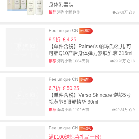
身体乳套装
推荐
海淘小新 刚刚
29.08万
8
Feelunique CN
5%返利
8.5折 ￡4.25
【单件含税】Palmer's 帕玛氏/雅儿 可
可脂Q10产后身体弹力紧肤乳液 315ml
推荐
海淘小新 1084天前
29.76万
18
Feelunique CN
5%返利
6.7折 ￡50.25
【单件含税】Verso Skincare 逆龄5号
视黄醇8眼部精华 30ml
推荐
海淘小新 1102天前
29.84万
9
Feelunique CN
5%返利
满£100送惊喜礼品一份！