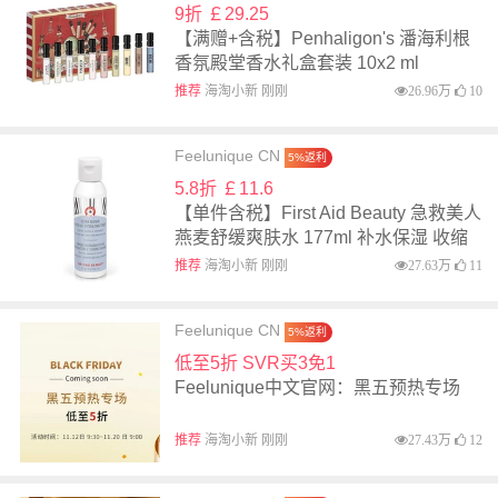
9折 ￡29.25
【满赠+含税】Penhaligon's 潘海利根
香氛殿堂香水礼盒套装 10x2 ml
推荐
海淘小新 刚刚
26.96万
10
Feelunique CN
5%返利
5.8折 ￡11.6
【单件含税】First Aid Beauty 急救美人
燕麦舒缓爽肤水 177ml 补水保湿 收缩
毛孔
推荐
海淘小新 刚刚
27.63万
11
Feelunique CN
5%返利
低至5折 SVR买3免1
Feelunique中文官网：黑五预热专场
推荐
海淘小新 刚刚
27.43万
12