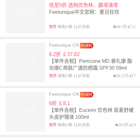
低至5折 选购优色林、露得清等
Feelunique中文官网：夏日狂欢
推荐
海淘小新 1137天前
30.7万
11
Feelunique CN
5%返利
6.2折 ￡37.82
【单件含税】Perricone MD 裴礼康 酯
化维C亮肤广谱防晒霜 SPF30 59ml
推荐
海淘小新 1137天前
30.55万
7
Feelunique CN
5%返利
6折 ￡8.1
【单件含税】Eucerin 优色林 尿素舒缓
头皮护理液 100ml
推荐
海淘小新 1142天前
30.9万
9