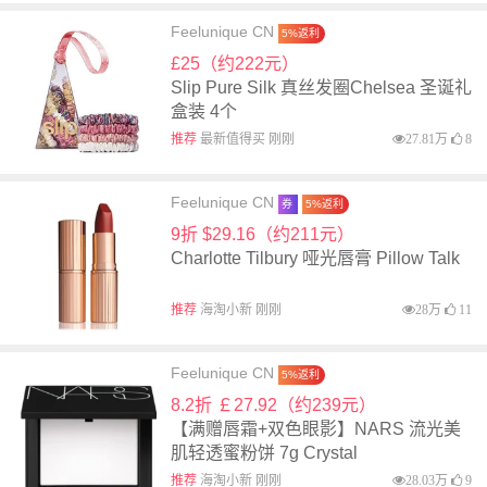
Feelunique CN
5%返利
£25（约222元）
Slip Pure Silk 真丝发圈Chelsea 圣诞礼
盒装 4个
推荐
最新值得买 刚刚
27.81万
8
Feelunique CN
券
5%返利
9折 $29.16（约211元）
Charlotte Tilbury 哑光唇膏 Pillow Talk
推荐
海淘小新 刚刚
28万
11
Feelunique CN
5%返利
8.2折 ￡27.92（约239元）
【满赠唇霜+双色眼影】NARS 流光美
肌轻透蜜粉饼 7g Crystal
推荐
海淘小新 刚刚
28.03万
9