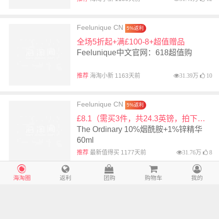
Feelunique CN
5%返利
全场5折起+满£100-8+超值赠品
Feelunique中文官网：618超值购
推荐
海淘小新 1163天前
31.39万
10
Feelunique CN
5%返利
£8.1（需买3件，共24.3英镑，拍下立减）
The Ordinary 10%烟酰胺+1%锌精华
60ml
推荐
最新值得买 1177天前
31.76万
8
海淘圈
返利
团购
购物车
我的
Feelunique CN
5%返利
7折£18.2（约￥157）
补货！PAUL & JOE 2022新款保湿调色
妆前隔离霜 搪瓷隔离 30ml 01 Dagree