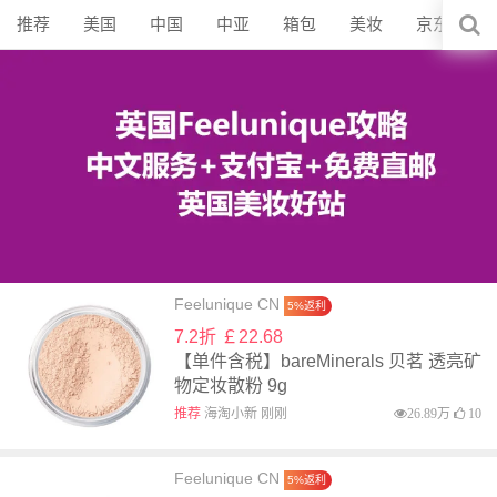
推荐
美国
中国
中亚
箱包
美妆
京东
Feelunique CN
5%返利
7.2折 ￡22.68
【单件含税】bareMinerals 贝茗 透亮矿
物定妆散粉 9g
推荐
海淘小新 刚刚
26.89万
10
Feelunique CN
5%返利