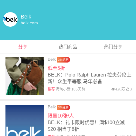
Belk
belk.com
分享
热门商品
热门分享
Belk
3%返利
低至5折
BELK：Polo Ralph Lauren 拉夫劳伦上
新！众生平等服 马年必备
推荐
海淘小新 185天前
4.93万
3
Belk
3%返利
限量10张/人
BELK：礼卡限时优惠！满$100立减
$20 相当于8折