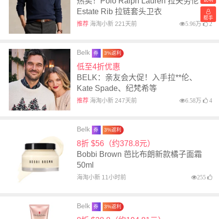
热卖！Polo Ralph Lauren 拉夫劳伦
Estate Rib 拉链套头卫衣
帮手
推荐
海淘小新 221天前
5.96万
2
Belk
券
3%返利
低至4折优惠
BELK：亲友会大促！入手拉**伦、
Kate Spade、纪梵希等
推荐
海淘小新 247天前
6.58万
4
Belk
券
3%返利
8折 $56（约378.8元）
Bobbi Brown 芭比布朗新款橘子面霜
50ml
海淘小新 11小时前
255
Belk
券
3%返利