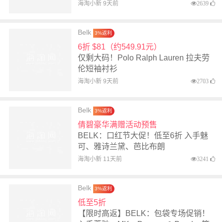
海淘小新 9天前
2639
Belk
3%返利
6折 $81（约549.91元）
仅剩大码！Polo Ralph Lauren 拉夫劳
伦短袖衬衫
海淘小新 9天前
2703
Belk
3%返利
倩碧豪华满赠活动预售
BELK：口红节大促！低至6折 入手魅
可、雅诗兰黛、芭比布朗
海淘小新 11天前
3241
Belk
3%返利
低至5折
【限时高返】BELK：包袋专场促销！