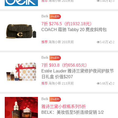
推荐
海淘小新 203天前
5.44万
3
Belk
3%返利
7折 $276.5（约1932.18元）
COACH 蔻驰 Tabby 20 麂皮斜挎包
推荐
海淘小新 203天前
5.43万
2
Belk
3%返利
7折 $93.8（约656.65元）
Estée Lauder 雅诗兰黛修护夜间护肤节
日礼盒 价值$207
推荐
海淘小新 213天前
5.68万
2
Belk
3%返利
雅诗兰黛小棕瓶系列5折
BELK：美妆低至5折连续促销 1/2