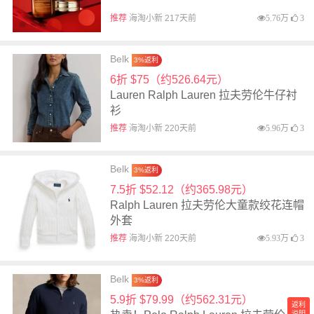
推荐
海淘小新 217天前
5.76万
3
Belk
3%返利
6折 $75（约526.64元）
Lauren Ralph Lauren 拉夫劳伦牛仔衬
衫
推荐
海淘小新 220天前
5.96万
3
Belk
3%返利
7.5折 $52.12（约365.98元）
Ralph Lauren 拉夫劳伦大童款绞花连帽
外套
推荐
海淘小新 220天前
5.93万
3
Belk
3%返利
5.9折 $79.99（约562.31元）
返利
说明