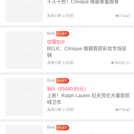
千人千色！Clinique 倩碧黑蜜唇膏
海淘小新 13天前
3744
Belk
3%返利
仅需$19
BELK：Clinique 倩碧唇部彩妆专场促
销
海淘小新 13天前
3820
22
Belk
3%返利
$65（约440.85元）
上新！Ralph Lauren 拉夫劳伦大童款抓
绒卫衣
海淘小新 17天前
4784
Belk
3%返利