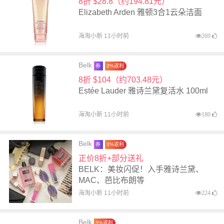
8折 $28.8（约194.81元）
Elizabeth Arden 雅顿3合1云朵洁面
海淘小新 11小时前
269
Belk
券
3%返利
8折 $104（约703.48元）
Estée Lauder 雅诗兰黛复活水 100ml
海淘小新 11小时前
180
Belk
券
3%返利
正价8折+部分送礼
BELK：美妆闪促！入手雅诗兰黛、
MAC、芭比布朗等
海淘小新 11小时前
224
Belk
3%返利