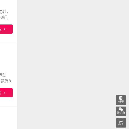
运动鞋，
外8折，
达
色运动
。额外8
达
APP
微信群
盒子