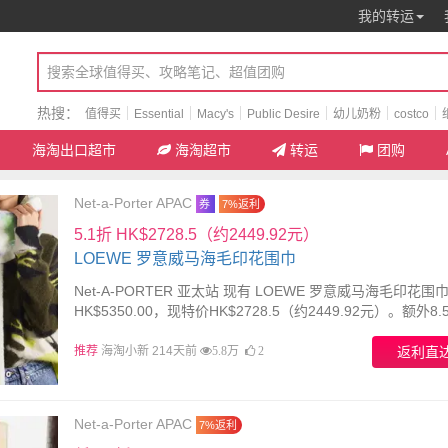
我的转运
热搜：
值得买
Essential
Macy's
Public Desire
幼儿奶粉
costco
海淘出口超市
海淘超市
转运
团购
Net-a-Porter APAC
券
7%返利
5.1折 HK$2728.5（约2449.92元）
LOEWE 罗意威马海毛印花围巾
Net-A-PORTER 亚太站 现有 LOEWE 罗意威马海毛印花围
HK$5350.00，现特价HK$2728.5（约2449.92元）。额外8
要使用优惠码：FLASH15。有效期至北京时间 2026年01月0
点
推荐
海淘小新 214天前
返利直
5.8万
2
Net-a-Porter APAC
7%返利