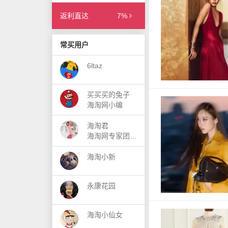
返利直达
7%
常买用户
6ltaz
买买买的兔子
海淘网小编
海淘君
海淘网专家团成员
海淘小新
永康花园
海淘小仙女