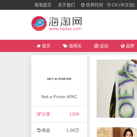
海淘首页
关于我们
世界时间
CN (中文站)
首页
值得买
运动
品牌
Net-a-Porter APAC
分享
1208
商品
1.09万