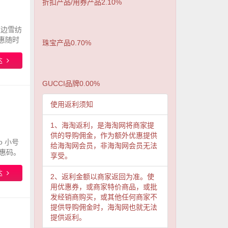
折扣产品/用券产品2.10%
丝饰边雪纺
优惠随时
珠宝产品0.70%
达
GUCCI品牌0.00%
使用返利须知
1、海淘返利，是海淘网将商家提
供的导购佣金，作为额外优惠提供
o 小号
给海淘网会员，非海淘网会员无法
优惠码。
享受。
达
2、返利金额以商家返回为准。使
用优惠券，或商家特价商品，或批
发经销商购买，或其他任何商家不
提供导购佣金时，海淘网也就无法
提供返利。