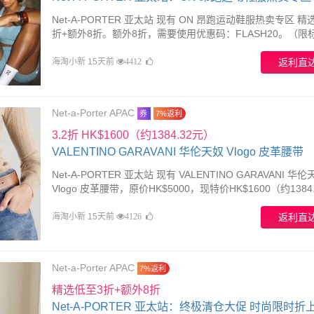
Net-A-PORTER 亚太站 现有 ON 昂跑运动鞋服热卖专区 精
折+额外8折。额外8折，需要使用优惠码：FLASH20。（限
“USE CODE FLASH20”产品）。有效期至北京时间 2026年0
日。
海淘小新 15天前
返利直
4412
Net-a-Porter APAC
券
7%返利
3.2折 HK$1600（约1384.32元）
VALENTINO GARAVANI 华伦天奴 Vlogo 皮革腰带
Net-A-PORTER 亚太站 现有 VALENTINO GARAVANI 华伦
Vlogo 皮革腰带，原价HK$5000，现特价HK$1600（约1384.
元）。额外8折，需要使用优惠码：FLASH20。优惠随时可
效。
海淘小新 15天前
返利直
4126
Net-a-Porter APAC
7%返利
精选低至3折+额外8折
Net-A-PORTER 亚太站：终极清仓大促 时尚限时折