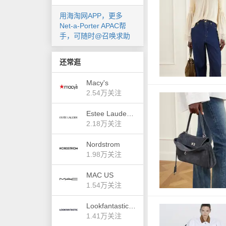
用海淘网APP，更多
Net-a-Porter APAC帮
手，可随时@召唤求助
还常逛
Macy's
2.54万关注
Estee Lauder US
2.18万关注
Nordstrom
1.98万关注
MAC US
1.54万关注
Lookfantastic UK
1.41万关注