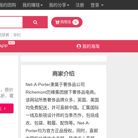
我的团购
我的赚钱
我的分享
注册
登录
0
购物车
纸尿裤
孕妇
APP
我的海淘
Net-A-Porter隶属于奢侈品公司
巾，原价
Richemont历峰集团旗下奢侈品电商。
.5折，需
该网站所售奢侈品牌众多，英国、美国
9日15
均免费配送，并可直邮中国。汇集国际
达
一线及新锐设计师的当季杰作，包括成
衣、包袋、鞋履、配饰等。Net-A-
Porter均为官方正品授权，同时，直邮