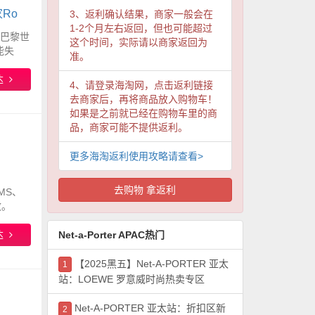
Ro
3、返利确认结果，商家一般会在
1-2个月左右返回，但也可能超过
 巴黎世
这个时间，实际请以商家返回为
能失
准。
达
4、请登录海淘网，点击返利链接
去商家后，再将商品放入购物车！
如果是之前就已经在购物车里的商
品，商家可能不提供返利。
更多海淘返利使用攻略请查看>
去购物 拿返利
MS、
效。
达
Net-a-Porter APAC热门
【2025黑五】Net-A-PORTER 亚太
1
站：LOEWE 罗意威时尚热卖专区
Net-A-PORTER 亚太站：折扣区新
2