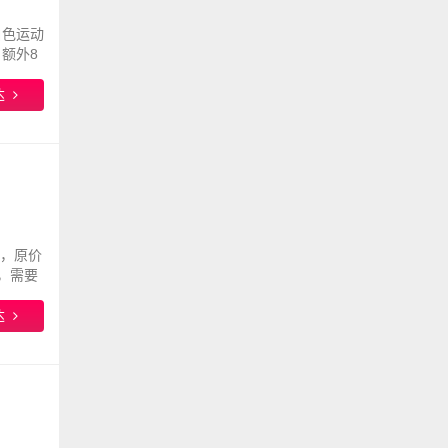
d 白色运动
。额外8
达
动鞋，原价
折，需要
达