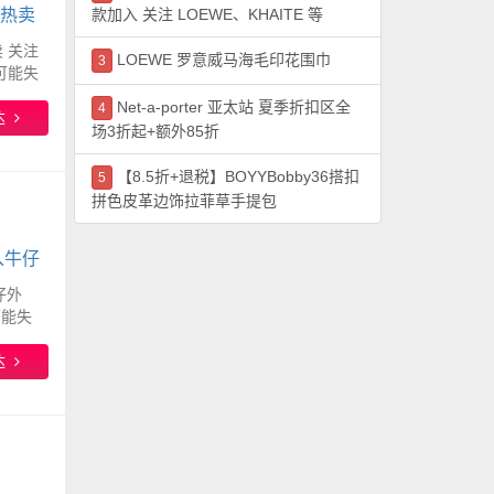
款加入 关注 LOEWE、KHAITE 等
新热卖
卖 关注
LOEWE 罗意威马海毛印花围巾
3
可能失
Net-a-porter 亚太站 夏季折扣区全
4
达
场3折起+额外85折
【8.5折+退税】BOYYBobby36搭扣
5
拼色皮革边饰拉菲草手提包
！入牛仔
牛仔外
可能失
达