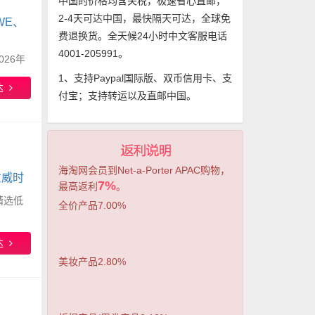
中国的价格均含关税，极速省心直邮，
2-4天可达中国，最快隔天可达，全球免
WE、
费退换货。全天候24小时中文客服电话
、
4001-205991。
026年
1、支持Paypal国际版、双币信用卡、支
达
付宝；支持转运以及直邮中国。
海淘网会员到Net-a-Porter APAC购物，
意威时
7%
最高返利
。
 精选低
全价产品7.00%
达
美妆产品2.80%