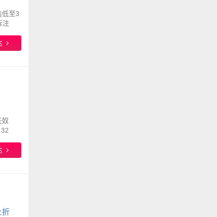
选低至3
标注
7月28
达
天奴
32
能失
达
上折