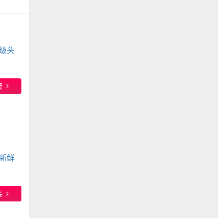
级头
接
新鲜
接