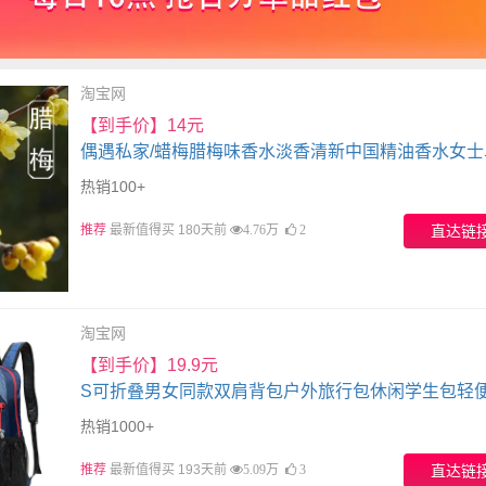
淘宝网
【到手价】14元
偶遇私家/蜡梅腊梅味香水淡香清新中国精油香水女士
花香持久
热销100+
推荐
最新值得买 180天前
直达链
4.76万
2
淘宝网
【到手价】19.9元
S可折叠男女同款双肩背包户外旅行包休闲学生包轻
水双肩包
热销1000+
推荐
最新值得买 193天前
直达链
5.09万
3