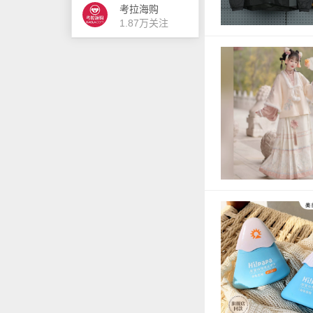
考拉海购
1.87万关注