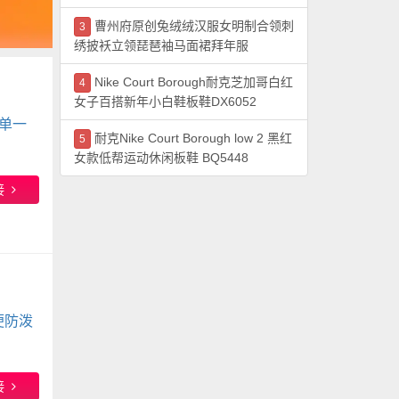
曹州府原创兔绒绒汉服女明制合领刺
3
绣披袄立领琵琶袖马面裙拜年服
Nike Court Borough耐克芝加哥白红
4
女子百搭新年小白鞋板鞋DX6052
单一
耐克Nike Court Borough low 2 黑红
5
女款低帮运动休闲板鞋 BQ5448
接
便防泼
接