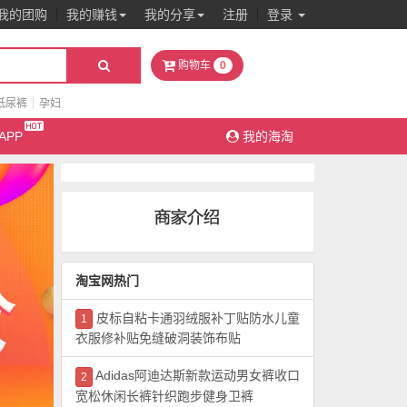
我的团购
我的赚钱
我的分享
注册
登录
0
购物车
纸尿裤
孕妇
APP
我的海淘
淘宝网热门
皮标自粘卡通羽绒服补丁贴防水儿童
1
衣服修补贴免缝破洞装饰布贴
Adidas阿迪达斯新款运动男女裤收口
2
宽松休闲长裤针织跑步健身卫裤