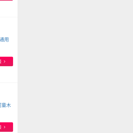
通用
接
t阿童木
接