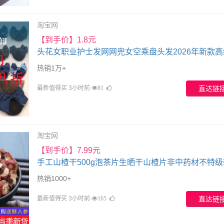
淘宝网
【到手价】1.8元
头花女职业护士发网网兜女空乘盘头发2026年新款高
饰银行发饰
热销1万+
最新值得买 3小时前
直达链
81
淘宝网
【到手价】7.99元
手工山楂干500g泡茶片生晒干山楂片非中药材不特级
山渣干泡水
热销1000+
最新值得买 3小时前
直达链
165