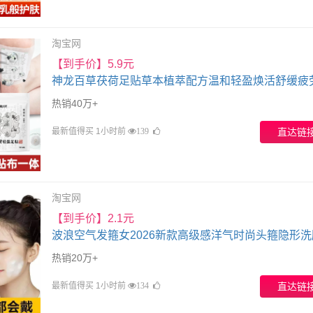
淘宝网
【到手价】5.9元
神龙百草茯荷足贴草本植萃配方温和轻盈焕活舒缓疲
足护A3
热销40万+
最新值得买 1小时前
直达链
139
淘宝网
【到手价】2.1元
波浪空气发箍女2026新款高级感洋气时尚头箍隐形洗
用刘海蓬松
热销20万+
最新值得买 1小时前
直达链
134