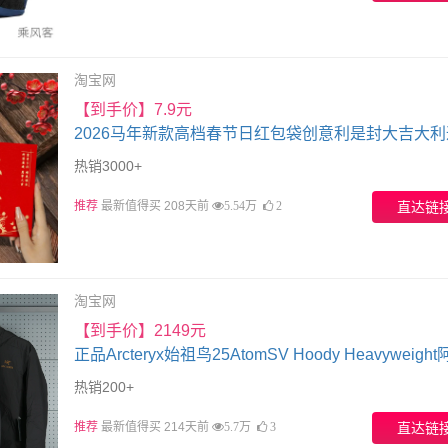
淘宝网
【到手价】7.9元
2026马年新款高档春节日红包袋创意利是封大吉大利
款定订制
热销3000+
推荐
最新值得买 208天前
直达链
5.54万
2
淘宝网
【到手价】2149元
正品Arcteryx始祖鸟25AtomSV Hoody Heavyweigh
羽绒服棉服
热销200+
推荐
最新值得买 214天前
直达链
5.7万
3