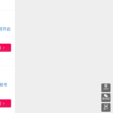
劳开启
接
脸专
APP
微信群
接
盒子