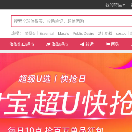
我的转运
热搜：
值得买
Essential
Macy's
Public Desire
幼儿奶粉
costco
海淘出口超市
海淘超市
转运
团购