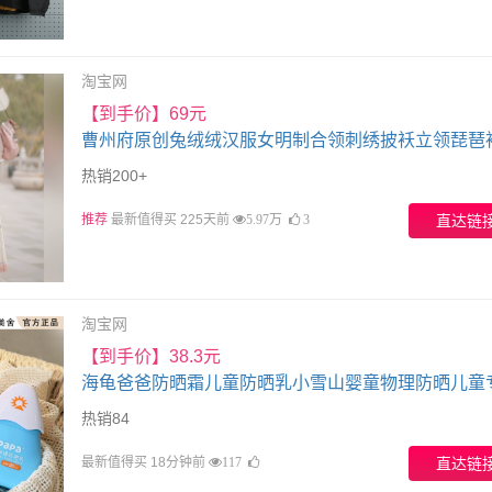
淘宝网
【到手价】69元
曹州府原创兔绒绒汉服女明制合领刺绣披袄立领琵琶
裙拜年服
热销200+
推荐
最新值得买 225天前
直达链
5.97万
3
淘宝网
【到手价】38.3元
海龟爸爸防晒霜儿童防晒乳小雪山婴童物理防晒儿童
SPF20
热销84
最新值得买 18分钟前
直达链
117