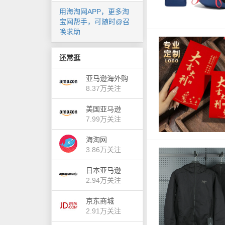
用海淘网APP，更多淘
宝网帮手，可随时@召
唤求助
还常逛
亚马逊海外购
8.37万关注
美国亚马逊
7.99万关注
海淘网
3.86万关注
日本亚马逊
2.94万关注
京东商城
2.91万关注