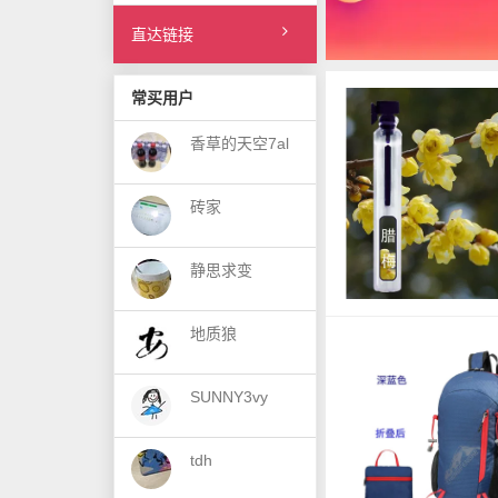
直达链接
常买用户
香草的天空7al
砖家
静思求变
地质狼
SUNNY3vy
tdh