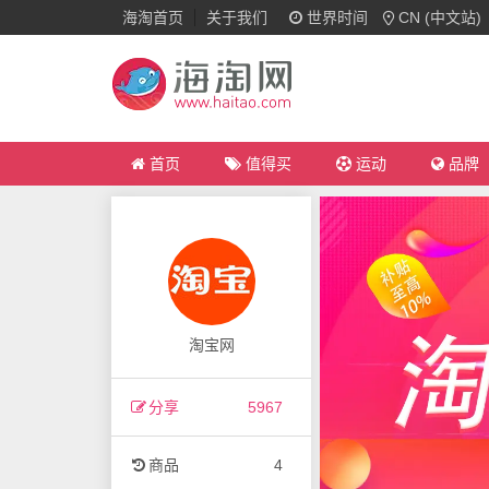
海淘首页
关于我们
世界时间
CN (中文站)
首页
值得买
运动
品牌
淘宝网
分享
5967
商品
4