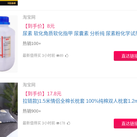
淘宝网
【到手价】8元
尿素 软化角质软化指甲 尿囊素 分析纯 尿素粉化学试剂
克/瓶
热销100+
最新值得买 3小时前
直达链
89
淘宝网
【到手价】17.8元
拉链款}1.5米情侣全棉长枕套 100%纯棉双人枕套1.2m 
长枕头套
热销900+
最新值得买 3小时前
直达链
178