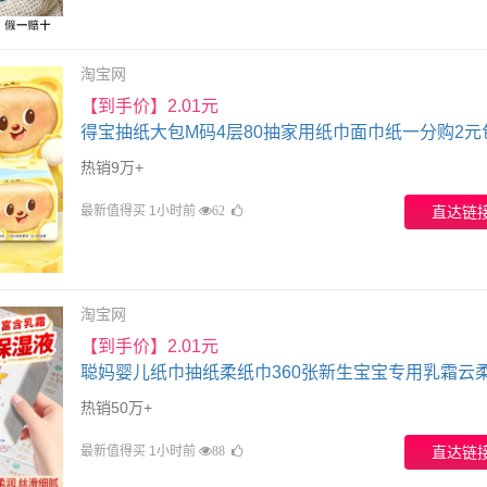
淘宝网
【到手价】2.01元
得宝抽纸大包M码4层80抽家用纸巾面巾纸一分购2元
商品88vip
热销9万+
最新值得买 1小时前
直达链
62
淘宝网
【到手价】2.01元
聪妈婴儿纸巾抽纸柔纸巾360张新生宝宝专用乳霜云
湿牛乳纸
热销50万+
最新值得买 1小时前
直达链
88