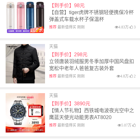
【到手价】98元
【自营】tiger虎牌不锈钢轻便携保冷杯
弹盖式车载水杯子保温杯
推荐
最新值得买 刚刚
4.83万
3
天猫
【到手价】298元
立领唐装羽绒服男冬季加厚中国风盘扣
宽松中老年人爸爸复古装外套
推荐
最新值得买 刚刚
4.8万
2
天猫
【到手价】3890元
【情人节礼物】西铁城电波夜光空中之
鹰蓝天使光动能男表AT8020
推荐
最新值得买 刚刚
5.07万