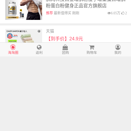
粉蛋白粉健身正品官方旗舰店
推荐
最新值得买 刚刚
6.05万
2
天猫
【到手价】24.9元
黛尔佳人无菌内裤女士2026新款女生纯
棉10A抗菌全棉裆大码三角裤
海淘圈
返利
团购
购物车
我的
最新值得买 2小时前
117
天猫
【到手价】22.21元
倍思新款无界膜适用苹果iPhone17钢化
膜AR抗反射16ProMax保护膜15Pro无
尘仓14手机贴膜13全屏12覆盖11防指
最新值得买 2小时前
153
纹
天猫
【到手价】28.9元