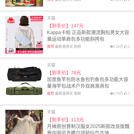
天猫
【到手价】147元
Kappa卡帕 正品新款潮流胸包男女大容
量运动单肩包多功能斜挎包
推荐
最新值得买 刚刚
5.26万
2
天猫
【到手价】78元
加宽鱼竿包防水鱼包钓鱼包多功能大容
量海竿包战术户外双肩渔具包
推荐
最新值得买 刚刚
5.79万
3
天猫
【到手价】113元
月婵原创晋制汉服女2025新款改良版魏
晋中国风齐腰交领超仙气古装