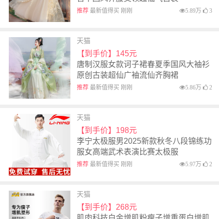
推荐
最新值得买 刚刚
5.89万
3
天猫
【到手价】145元
唐制汉服女款诃子裙春夏季国风大袖衫
原创古装超仙广袖流仙齐胸裙
推荐
最新值得买 刚刚
5.86万
2
天猫
【到手价】198元
李宁太极服男2025新款秋冬八段锦练功
服女高端武术表演比赛太极服
推荐
最新值得买 刚刚
5.97万
2
天猫
【到手价】268元
肌肉科技白金增肌粉瘦子增重蛋白增肌