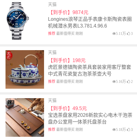
天猫
【到手价】9874元
Longines浪琴正品手表康卡斯陶瓷表圈
机械潜水男表L3.781.4.96.6
推荐
最新值得买 刚刚
5.11万
3
天猫
【到手价】198元
虎匠景德镇陶瓷茶具套装家用客厅整套
中式青花瓷复古泡茶茶壶大号
推荐
最新值得买 刚刚
5.16万
2
天猫
【到手价】49.5元
宝选茶盘家用2026新款实心电木干泡茶
盘办公室用一体茶托盘茶台
推荐
最新值得买 刚刚
5.18万
3