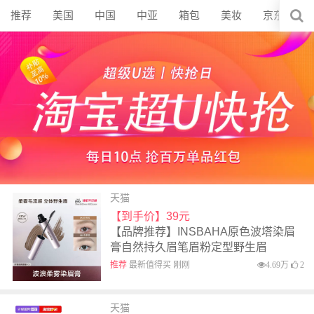
推荐
美国
中国
中亚
箱包
美妆
京东
天猫
【到手价】39元
【品牌推荐】INSBAHA原色波塔染眉
膏自然持久眉笔眉粉定型野生眉
推荐
最新值得买 刚刚
4.69万
2
天猫