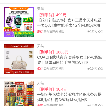
天猫
【到手价】499元
【政府补贴15%】官方正品小天才电话
手表Q3儿童智能手表4G全网通Q2A精
准定位视频通话防水男女孩学生官网旗
推荐
最新值得买 刚刚
5.12万
2
舰
天猫
【到手价】1688元
COACH/蔻驰官方 奥莱款女士PVC配皮
波士顿单肩斜挎手提包CW329
推荐
最新值得买 刚刚
5.24万
2
天猫
【到手价】30.4元
丹妮阿基米德卡普乐构建区积木条片搭
建6儿童礼物益智玩具幼儿园3
推荐
最新值得买 刚刚
5.22万
2