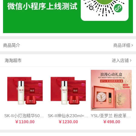
商品简介
商品详细
海淘超市
进入店铺
SK-II小灯泡精华50ml+SK-II神仙水230ml
SK-II神仙水230ml+SK-II大红瓶面霜80g清爽
YSL/圣罗兰 粉皮革气垫B20 12g+YSL圣罗兰小金条口红1966号 1.2g
￥1100.00
￥1230.00
￥498.00