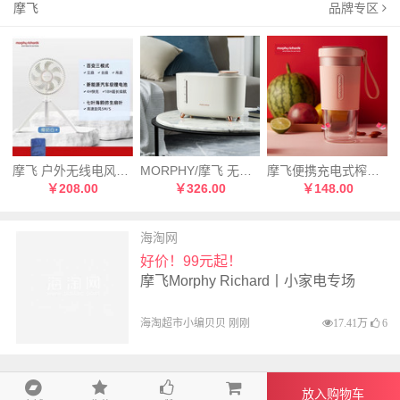
摩飞
品牌专区
摩飞 户外无线电风扇带夜灯露营家用长续航MR3701白色
MORPHY/摩飞 无雾加湿器 MR2081
摩飞便携充电式榨汁机MR9600 小型家用榨汁机 粉色
￥208.00
￥326.00
￥148.00
海淘网
好价！99元起！
摩飞Morphy Richard丨小家电专场
海淘超市小编贝贝 刚刚
17.41万
6
放入购物车