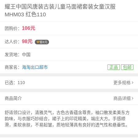
耀王中国风唐装古装儿童马面裙套装女童汉服
MHM03 红色110
106元
团购价：
98元
达人价：
省8元
发货地：中国
商家名：
海淘出口超市
正品
包邮
已选：110
更多规格
商品简介
商品详细
舒适领口设计，清雅灵气，古色古香蕴含尊贵，袖口散发柔美东方
韵味，与衣服巧妙结合，裙子上的印花精美，端庄大方。手感顺
滑，柔软亲肤，不易起皱，质地轻薄具有良好的透气性和悬垂性。