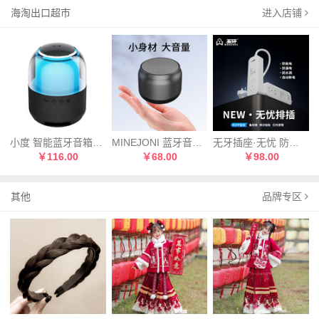
海淘出口超市
进入店铺
小度 智能蓝牙音箱【炫彩版】 无线蓝牙电脑音响 黑色
MINEJONI 蓝牙音响BT16 新款迷你车载蓝牙音箱
无牙插座·无忧 防触电 IPX6防水 充满自动断电插座1.8米线
￥116.00
￥68.00
￥98.00
其他
品牌专区