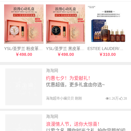
YSL/圣罗兰 粉皮革气垫B20 12g+YSL圣罗兰小金条口红1966号 1.2g
YSL/圣罗兰 黑皮革气垫B10 14g+YSL圣罗兰小金条口红1966号 1.2g
ESTEE LAUDER/雅诗兰黛 第七代特润小棕瓶精华50ml挚爱套盒
￥498.00
￥498.00
￥310.00
海淘网
约惠七夕！为爱献礼！
优惠超值，更多礼盒由你选~
海淘超市小编贝贝 刚刚
1.26万
28
海淘网
浪漫情人节，送你大惊喜！
以爱之名, 赠你时光之礼, 护你容颜如初