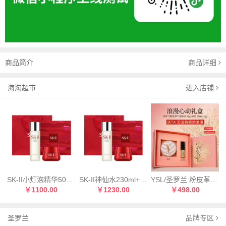
商品简介
商品详细
海淘超市
进入店铺
SK-II小灯泡精华50ml+SK-II神仙水230ml
SK-II神仙水230ml+SK-II大红瓶面霜80g清爽
YSL/圣罗兰 粉皮革气垫B20 12g+YSL圣罗兰小金条口红1966号 1.2g
￥1100.00
￥1230.00
￥498.00
圣罗兰
品牌专区