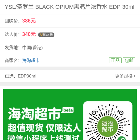
YSL/圣罗兰 BLACK OPIUM黑鸦片浓香水 EDP 30ml
386元
团购价：
340元
达人价：
省46元
发货地：中国(香港)
商家名：
海淘超市
正品
包邮
已选：EDP30ml
更多规格