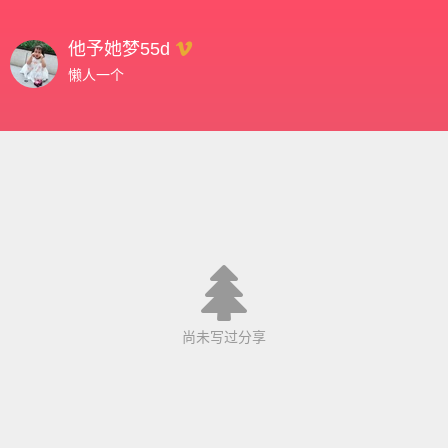
他予她梦55d
懒人一个
尚未写过分享