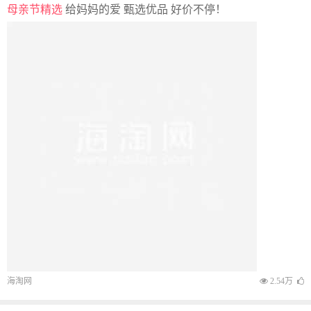
母亲节精选
给妈妈的爱 甄选优品 好价不停！
海淘网
2.54万
SHEIN
12%返利
$6.91 $13.60 -49%
黑头毛孔吸除器，面部毛孔清洁器 - 5
种吸力 Blackhead Pore Removal
Vacuum, Facial Pore Cleanser - 5
海淘超市小编贝贝 刚刚
3.67万
24