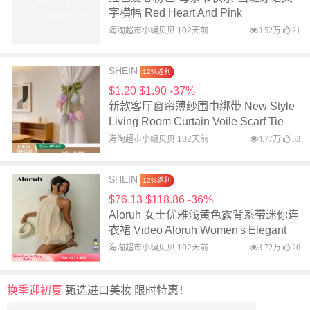
.Women Weddin
海淘网
4.16万
39
SHEIN
12%返利
$36.58 $85.34 -57%
ORIENTICA 奢华系列 5 件套礼盒装淡
香水旅行喷雾套装 ORIENTICA Luxury
Collection 5 Pcs Gift Eau De Toilette
推荐
海淘超市小编贝贝 115天前
5.05万
50
Travel Spray Set
SHEIN
12%返利