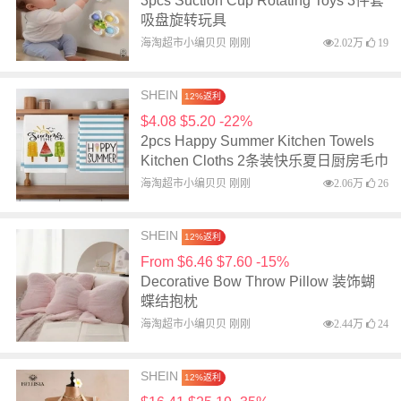
3pcs Suction Cup Rotating Toys 3件套
吸盘旋转玩具
海淘超市小编贝贝 刚刚
2.02万
19
SHEIN
12%返利
$4.08 $5.20 -22%
2pcs Happy Summer Kitchen Towels
Kitchen Cloths 2条装快乐夏日厨房毛巾
海淘超市小编贝贝 刚刚
2.06万
26
SHEIN
12%返利
From $6.46 $7.60 -15%
Decorative Bow Throw Pillow 装饰蝴
蝶结抱枕
海淘超市小编贝贝 刚刚
2.44万
24
SHEIN
12%返利