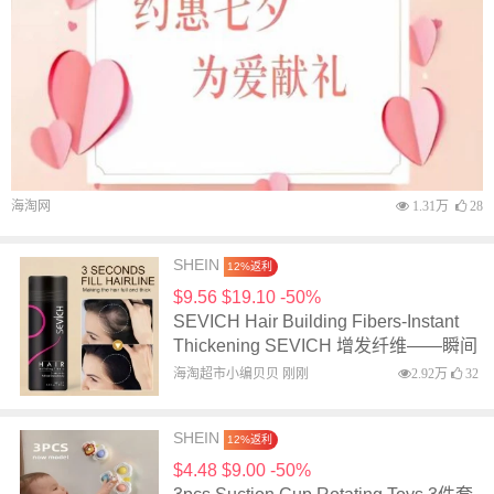
海淘网
1.31万
28
SHEIN
12%返利
$9.56 $19.10 -50%
SEVICH Hair Building Fibers-Instant
Thickening SEVICH 增发纤维——瞬间
增厚发丝
海淘超市小编贝贝 刚刚
2.92万
32
SHEIN
12%返利
$4.48 $9.00 -50%