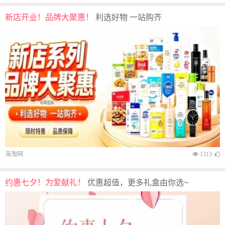
新店开业！品牌大聚惠！
利选好物 一站购齐
海淘网
1313
约惠七夕！为爱献礼！
优惠超值，更多礼盒由你选~