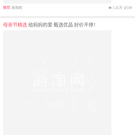
SHEIN
12%返利
$6.91 $13.60 -49%
黑头毛孔吸除器，面部毛孔清洁器 - 5
种吸力 Blackhead Pore Removal
Vacuum, Facial Pore Cleanser - 5
海淘超市小编贝贝 102天前
3.67万
24
Suctions
SHEIN
12%返利
$2.57 $5.10 -50%
新生儿摄影道具“你好，”宝宝出生公告
板 Newborn Photography Prop "Hello
World" Baby Birth Announcement
海淘超市小编贝贝 102天前
3.93万
31
Board
SHEIN
12%返利
$2.52 $3.70 -32%
红色爱心粉色“母亲节快乐”西班牙语文
字横幅 Red Heart And Pink