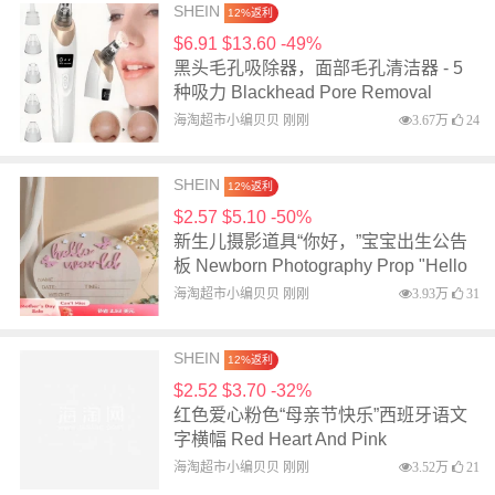
Suctions
SHEIN
12%返利
$2.57 $5.10 -50%
新生儿摄影道具“你好，”宝宝出生公告
板 Newborn Photography Prop "Hello
World" Baby Birth Announcement
海淘超市小编贝贝 刚刚
3.93万
31
Board
SHEIN
12%返利
$2.52 $3.70 -32%
红色爱心粉色“母亲节快乐”西班牙语文
字横幅 Red Heart And Pink
海淘超市小编贝贝 刚刚
3.52万
21
SHEIN
12%返利
$1.20 $1.90 -37%
新款客厅窗帘薄纱围巾绑带 New Style
Living Room Curtain Voile Scarf Tie