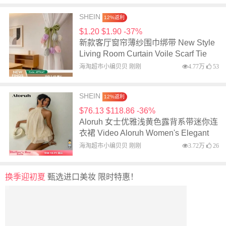
Bands
海淘超市小编贝贝 刚刚
4.77万
53
SHEIN
12%返利
$76.13 $118.86 -36%
Aloruh 女士优雅浅黄色露背系带迷你连
衣裙 Video Aloruh Women's Elegant
Light Yellow Halter Tie Mini
海淘超市小编贝贝 刚刚
3.72万
26
Dress,Party Dress,Elegant Dresses
For Women,Party Dresses For
换季迎初夏
甄选进口美妆 限时特惠！
Women,Women Dating Dress,Women
Night Out Dress,Summer Dresses For
Women, Honeymoon Outfits Woman
.Women Weddin