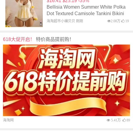
$16.41 $25.19 -35%
Bellisia Women Summer White Polka
Dot Textured Camisole Tankini Bikini
Tropical Beach Holiday Vacation
海淘超市小编贝贝 刚刚
2.08万
19
Bellisia 女士夏季白色波点纹理吊带背
心比基尼泳衣
618大促开启！
特价商品提前购！
海淘网
5.41万
89