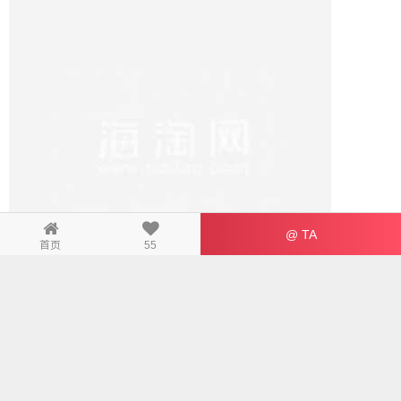
From $4.57 $7.49 -39%
2件/4件婴儿手腕摇铃袜玩具 2 Pcs/4
Pcs Baby Wrist Rattles Sock Toys
推荐
海淘超市小编贝贝 115天前
4.36万
33
SHEIN
12%返利
$9.21 $20.45 -55%
可爱樱花花瓣抱枕 1pc Cute Cherry
Blossom Petal Pillow
推荐
海淘超市小编贝贝 115天前
6.74万
92
@ TA
首页
55
SHEIN
12%返利
$13.58 $30.48 -55%
8件套玻璃食品储物罐 8PCS Glass
Food Storage Containers
推荐
海淘超市小编贝贝 115天前
5.51万
61
SHEIN