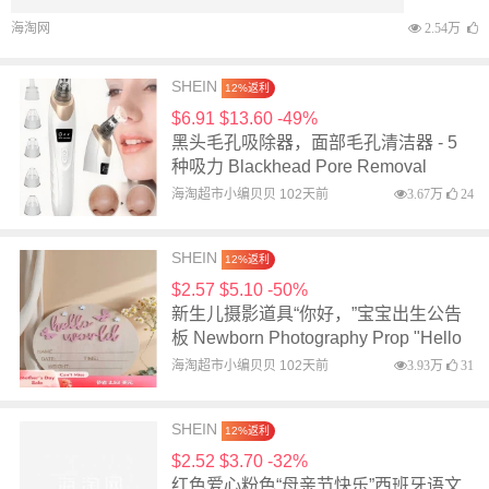
海淘超市小编贝贝 102天前
3.52万
21
SHEIN
12%返利
$1.20 $1.90 -37%
新款客厅窗帘薄纱围巾绑带 New Style
Living Room Curtain Voile Scarf Tie
Bands
海淘超市小编贝贝 102天前
4.77万
53
SHEIN
12%返利
$76.13 $118.86 -36%
Aloruh 女士优雅浅黄色露背系带迷你连
衣裙 Video Aloruh Women's Elegant
Light Yellow Halter Tie Mini
海淘超市小编贝贝 102天前
3.72万
26
Dress,Party Dress,Elegant Dresses
For Women,Party Dresses For
换季迎初夏
甄选进口美妆 限时特惠！
Women,Women Dating Dress,Women
Night Out Dress,Summer Dresses For
Women, Honeymoon Outfits Woman