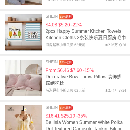
From $6.46 $7.60 -15%
Decorative Bow Throw Pillow 装饰蝴
蝶结抱枕
海淘超市小编贝贝 62天前
2.44万
24
SHEIN
12%返利
$16.41 $25.19 -35%
Bellisia Women Summer White Polka
Dot Textured Camisole Tankini Bikini
Tropical Beach Holiday Vacation
海淘超市小编贝贝 62天前
2.08万
19
Bellisia 女士夏季白色波点纹理吊带背
心比基尼泳衣
618大促开启！
特价商品提前购！