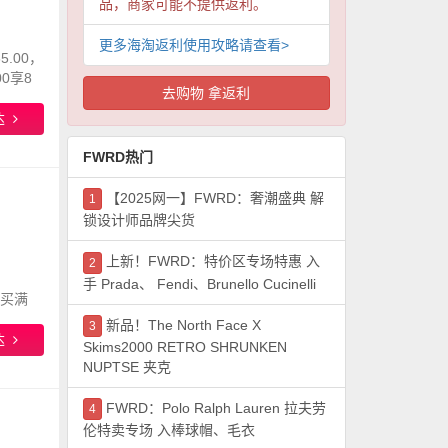
品，商家可能不提供返利。
更多海淘返利使用攻略请查看>
5.00，
00享8
去购物 拿返利
达
FWRD热门
【2025网一】FWRD：奢潮盛典 解
1
锁设计师品牌尖货
上新！FWRD：特价区专场特惠 入
2
手 Prada、 Fendi、Brunello Cucinelli
 买满
新品！The North Face X
3
达
Skims2000 RETRO SHRUNKEN
NUPTSE 夹克
FWRD：Polo Ralph Lauren 拉夫劳
4
伦特卖专场 入棒球帽、毛衣