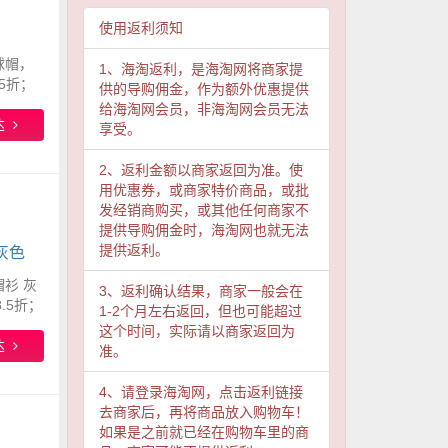
使用返利须知
棒球帽，
1、海淘返利，是海淘网将商家提
.5折；
供的导购佣金，作为额外优惠提供
，需要使
给海淘网会员，非海淘网会员无法
达
享受。
2、返利金额以商家返回为准。使
用优惠券，或商家特价商品，或批
发经销商购买，或其他任何商家不
提供导购佣金时，海淘网也就无法
提供返利。
 灰色
帽衫 灰
3、返利确认结果，商家一般会在
.5折；
1-2个月左右返回，但也可能超过
，需要使
这个时间，实际请以商家返回为
达
准。
4、请登录海淘网，点击返利链接
去商家后，再将商品放入购物车！
如果是之前就已经在购物车里的商