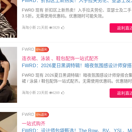
FWRD：折扣区上新热卖！入手拉夫劳伦、亚瑟士及
FWRD 现有 折扣区上新热卖！入手拉夫劳伦、亚瑟士及二手
3.5折。无需使用优惠码。优惠随时可能失效。
海淘小新 21天前
返利直
5929
FWRD
6%返利
连衣裙、泳装 、鞋包配饰一站式配齐
FWRD：2026夏日黑调特辑！暗夜氛围感设计师穿
FWRD 现有 2026夏日黑调特辑！暗夜氛围感设计师穿搭合集
裙 / 泳装 / 鞋包配饰一站式配齐。无需使用优惠码。优惠随
效。
海淘小新 23天前
返利直
6269
FWRD
6%返利
一站式购齐
FWRD：设计师包袋甄选！The Row、BV、YSL、Miu