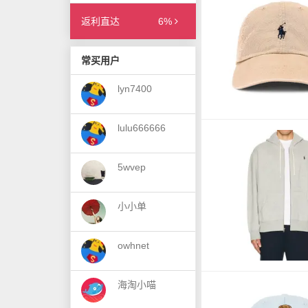
返利直达
6%
常买用户
lyn7400
lulu666666
5wvep
小小单
owhnet
海淘小喵