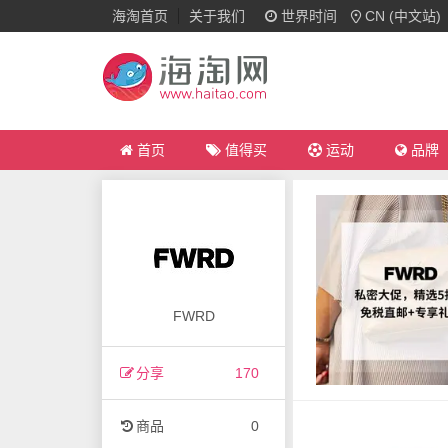
海淘首页
关于我们
世界时间
CN (中文站)
首页
值得买
运动
品牌
FWRD
分享
170
商品
0