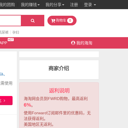
我的团购
我的赚钱
我的分享
注册
登录
0
购物车
纸尿裤
孕妇
APP
我的海淘
ta、
无需使用
海淘网会员到FWRD购物，最高返利
达
6%
。
使用Forward订阅邮件里的优惠码，无
法获得返利。
美国地区无返利。