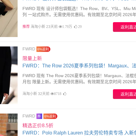
全系列
FWRD 现有 设计师包袋甄选！The Row、BV、YSL、Miu M
列 一站式购齐。无需使用优惠码。有效期至北京时间 2026年
01日14点59分。
推荐
海淘小新 23天前
返利直
1.79万
29
FWRD
6%返利
限量上新
FWRD：The Row 2026夏季系列包袋！Margaux、
包、半月包
FWRD 现有 The Row 2026夏季系列包袋！Margaux、法
月包 限量上新。无需使用优惠码。有效期至北京时间 2026年
31日23点59分。
海淘小新 32天前
返利直
8718
FWRD
券
6%返利
精选正价8.5折
FWRD：Polo Ralph Lauren 拉夫劳伦特卖专场 入