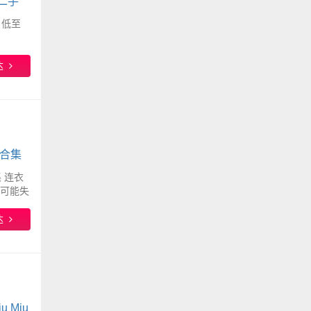
二手
 低至
达
搭合集
 连衣
时可能失
达
 Miu