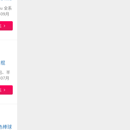
iu 全系
09月
达
法棍
棍包、半
07月
达
新色棒球