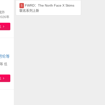
FWRD：The North Face X Skims
5
联名系列上新
羽绒外
026年
达
夫劳伦等
伦等 低
达