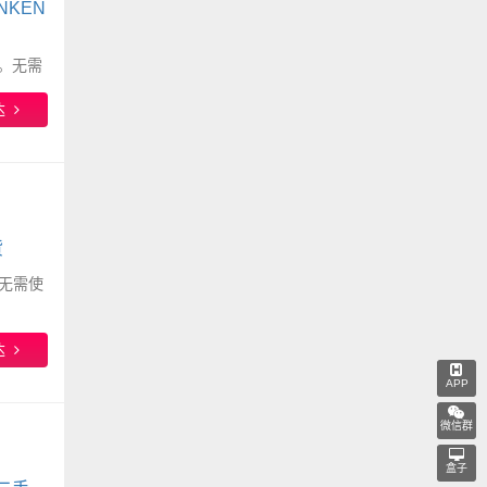
UNKEN
）。无需
。
达
货
。无需使
达
APP
微信群
盒子