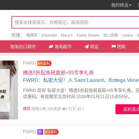
我的转运
热搜：
值得买
Essential
Macy's
Public Desire
幼儿奶粉
costco
海淘出口超市
海淘超市
转运
团购
FWRD
6%返利
精选5折起免税直邮+55专享礼券
FWRD：私密大促！入 Saint Laurent、Bottega Vene
Moncler 等
FWRD 现有 私密大促！精选5折起免税直邮+55专享礼券。
优惠码。有效期至北京时间 2026年01月21日15点59分。
推荐
海淘小新 204天前
返利直
5.51万
3
FWRD
券
6%返利