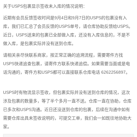
关于USPS包裹显示签收未入库的情况说明：
近期有会员反馈签收时间是9月4日和9月7日的USPS的包裹没有入
库，我们已汇总了会员反馈的USPS单号，请仓库协助反馈给USPS。
近日，USPS送来的包裹已全部做入库，还没有入库信息的，不是不
做入库，是包裹实际并没有送到仓库。
请相关亲尽快联系商家，按正常正确的追溯流程，需要寄件方找
USPS快递追查包裹，请寄件方联系快递追偿。如果需要当面或是电
话沟通的，寄件方和USPS都可以直接联系仓库电话 6262256897。
USPS时有物流显示签收，但包裹实际并没有送到仓库的情况，这次
涉及包裹的数量多，等了半个多月一直不送。仓库一直在协助，仓库
已多次和USPS沟通。近日还没送到仓库的包裹，后续在沟通中如有
需要仓库出具未签收说明的，可提交工单，我们会一如既往地协助大
家。