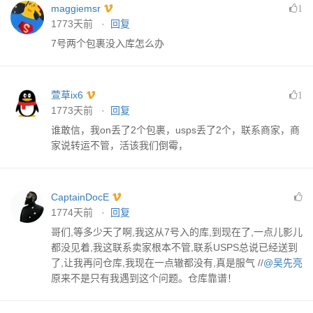
maggiemsr
1
1773天前 ·
回复
7号两个包裹没入库怎么办
萱草ix6
1
1773天前 ·
回复
谁敢信，我on丢了2个包裹，usps丢了2个，联系商家，商
家说转运不管，活该我们倒霉，
CaptainDocE
1774天前 ·
回复
哥们,等多少天了啊,我这从7号入的库,到现在了,一点儿影儿
都没见着,我这联系卖家根本不管,联系USPS总说已经送到
了,让我再问仓库,我现在一点辙都没有,真是服气 //
@吴先亮
原来不是只有我遇到这个问题。仓库靠谱！