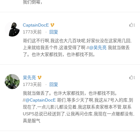
我们倒霉，
CaptainDocE
1
1773天前 ·
回复
哥们这不行啊,我这也大几百块呢,好家伙没在这家用几回,
上来就给我丢个件,这谁受得了啊 //
@吴先亮
我就当做丢
了。也许大家都找到，也许都找不到。
吴先亮
1
1773天前 ·
回复
我就当做丢了。也许大家都找到，也许都找不到。
//
@CaptainDocE
哥们,等多少天了啊,我这从7号入的库,到
现在了,一点儿影儿都没见着,我这联系卖家根本不管,联系
USPS总说已经送到了,让我再问仓库,我现在一点辙都没有,
真是服气