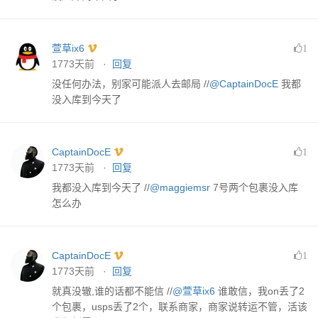
萱草ix6
1
1773天前 ·
回复
没任何办法，别家可能派人去邮局 //
@CaptainDocE
我都
没入库到今天了
CaptainDocE
1
1773天前 ·
回复
我都没入库到今天了 //
@maggiemsr
7号两个包裹没入库
怎么办
CaptainDocE
1
1773天前 ·
回复
就真没辙,谁的话都不能信 //
@萱草ix6
谁敢信，我on丢了2
个包裹，usps丢了2个，联系商家，商家说转运不管，活该