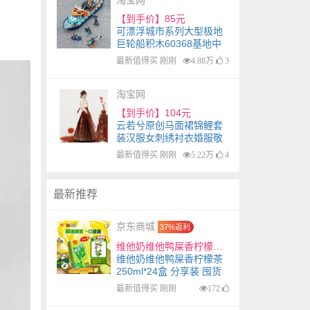
【到手价】85元
)
可漂浮城市系列大型极地
巨轮船积木60368基地中
国拼装男孩子玩具
最新值得买 刚刚
4.88万
3
淘宝网
【到手价】104元
云若兮原创马面裙锦鲤套
装汉服女刺绣衬衣婚服敬
酒服织金妆花重工
最新值得买 刚刚
5.22万
4
最新推荐
京东商城
37%返利
维他奶维他鸭屎香柠檬茶250ml*24盒 分享装 囤货必备
维他奶维他鸭屎香柠檬茶
250ml*24盒 分享装 囤货
必备
最新值得买 刚刚
172