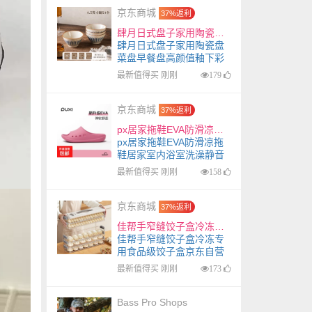
京东商城
37%返利
肆月日式盘子家用陶瓷盘菜盘早餐盘高颜值釉下彩餐具 小碗【4只】
肆月日式盘子家用陶瓷盘
菜盘早餐盘高颜值釉下彩
餐具 小碗【4只】
最新值得买 刚刚
179
京东商城
37%返利
px居家拖鞋EVA防滑凉拖鞋居家室内浴室洗澡静音凉拖鞋高颜值女士 A款树莓粉 38-39
px居家拖鞋EVA防滑凉拖
鞋居家室内浴室洗澡静音
凉拖鞋高颜值女士 A款树
最新值得买 刚刚
158
莓粉 38-39
京东商城
37%返利
佳帮手窄缝饺子盒冷冻专用食品级饺子盒京东自营速冻馄饨水饺收纳盒5层
佳帮手窄缝饺子盒冷冻专
用食品级饺子盒京东自营
速冻馄饨水饺收纳盒5层
最新值得买 刚刚
173
Bass Pro Shops