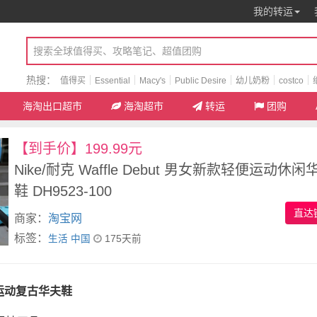
我的转运
热搜：
值得买
Essential
Macy's
Public Desire
幼儿奶粉
costco
海淘出口超市
海淘超市
转运
团购
【到手价】199.99元
Nike/耐克 Waffle Debut 男女新款轻便运动休闲
鞋 DH9523-100
直达
商家：
淘宝网
标签：
生活
中国
175天前
便运动复古华夫鞋