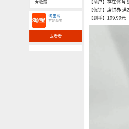
【商户】存在体育 
收藏
【促销】店铺券 满200减35
淘宝网
【到手】199.99元
万能淘宝
去看看