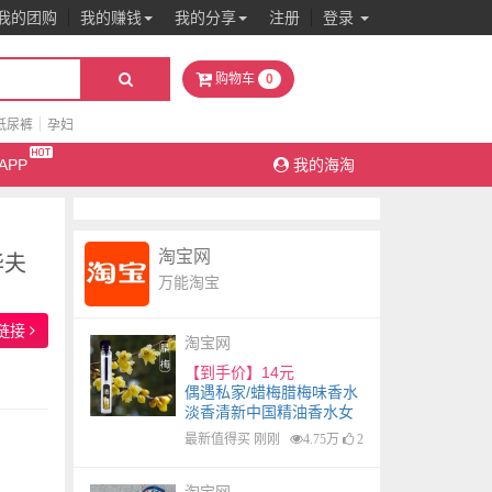
我的团购
我的赚钱
我的分享
注册
登录
0
购物车
纸尿裤
孕妇
APP
我的海淘
淘宝网
华夫
万能淘宝
链接
淘宝网
【到手价】14元
偶遇私家/蜡梅腊梅味香水
淡香清新中国精油香水女
士单一花香持久
最新值得买 刚刚
4.75万
2
淘宝网