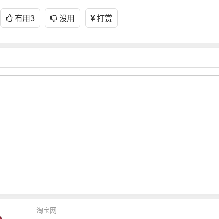
有用
3
没用
打赏
淘宝网