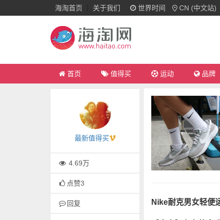
海淘首页
关于我们
世界时间
CN (中文站)
首页
值得买
运动
品牌
最新值得买
4.69万
点赞
3
Nike耐克男女轻
回复