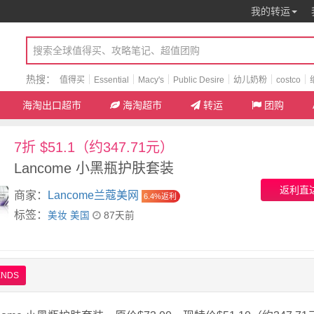
我的转运
热搜：
值得买
Essential
Macy's
Public Desire
幼儿奶粉
costco
海淘出口超市
海淘超市
转运
团购
7折 $51.1（约347.71元）
Lancome 小黑瓶护肤套装
返利直
商家：
Lancome兰蔻美网
6.4%返利
标签：
美妆
美国
87天前
ENDS