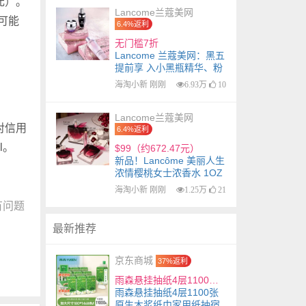
1元）。
Lancome兰蔻美网
时可能
6.4%返利
无门槛7折
Lancome 兰蔻美网：黑五
提前享 入小黑瓶精华、粉
水
海淘小新 刚刚
6.93万
10
Lancome兰蔻美网
对信用
6.4%返利
l。
$99（约672.47元）
新品！Lancôme 美丽人生
浓情樱桃女士浓香水 1OZ
海淘小新 刚刚
1.25万
21
有问题
最新推荐
京东商城
37%返利
雨森悬挂抽纸4层1100张原生木浆纸巾家用纸抽宿舍面巾纸餐巾纸 1100张*10提
雨森悬挂抽纸4层1100张
原生木浆纸巾家用纸抽宿