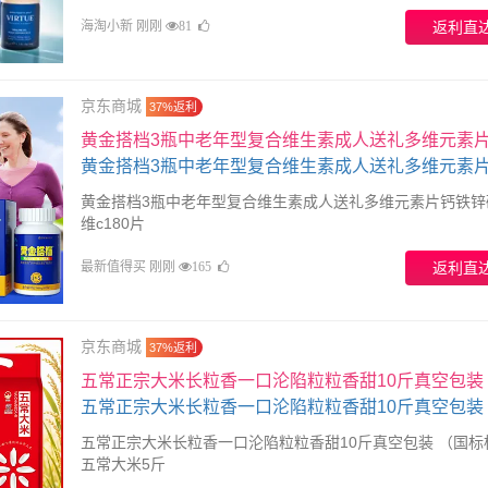
分。
海淘小新 刚刚
返利直
81
京东商城
37%返利
黄金搭档3瓶中老年型复合维生素成人送礼多维元素
锌硒维b维c180片
黄金搭档3瓶中老年型复合维生素成人送礼多维元素片钙铁锌
维c180片
最新值得买 刚刚
返利直
165
京东商城
37%返利
五常正宗大米长粒香一口沦陷粒粒香甜10斤真空包装
标标准）五常大米5斤
五常正宗大米长粒香一口沦陷粒粒香甜10斤真空包装 （国标
五常大米5斤