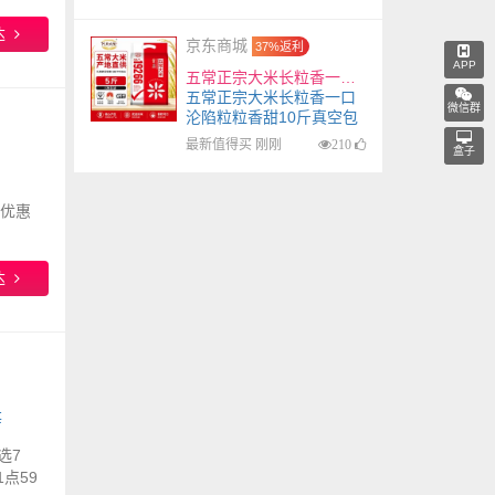
达
京东商城
37%返利
APP
五常正宗大米长粒香一口沦陷粒粒香甜10斤真空包装 （国标标准）五常大米5斤
五常正宗大米长粒香一口
微信群
沦陷粒粒香甜10斤真空包
装 （国标标准）五常大米
最新值得买 刚刚
210
盒子
5斤
用优惠
达
等
选7
点59