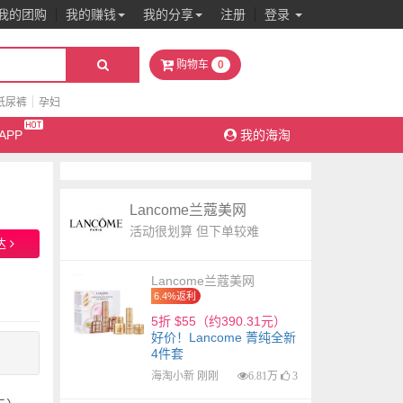
我的团购
我的赚钱
我的分享
注册
登录
0
购物车
纸尿裤
孕妇
APP
我的海淘
Lancome兰蔻美网
活动很划算 但下单较难
达
Lancome兰蔻美网
6.4%返利
5折 $55（约390.31元）
好价！Lancome 菁纯全新
4件套
海淘小新 刚刚
6.81万
3