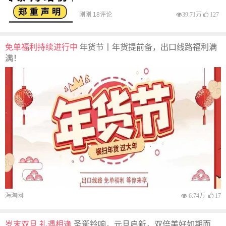
刚刚 18评论
39.71万
127
免单福利持续进行中
年货节丨年货提前备，出口线路福利满
满！
海淘网
6.74万
17
岁末双旦 礼遇相逢
圣诞铃响，元旦启新，双倍美好如期而