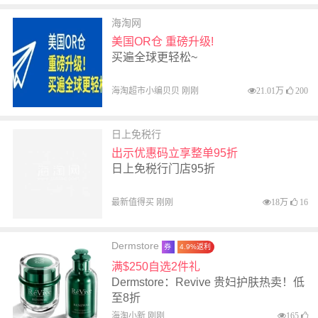
海淘网
美国OR仓 重磅升级!
买遍全球更轻松~
海淘超市小编贝贝 刚刚
21.01万
200
日上免税行
出示优惠码立享整单95折
日上免税行门店95折
最新值得买 刚刚
18万
16
Dermstore
券
4.9%返利
满$250自选2件礼
Dermstore：Revive 贵妇护肤热卖！低
至8折
海淘小新 刚刚
165