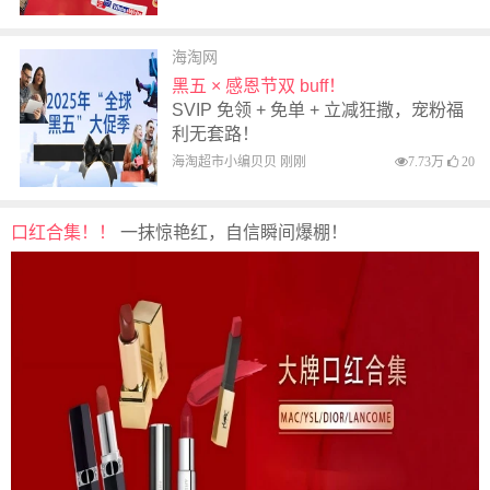
海淘网
黑五 × 感恩节双 buff！
SVIP 免领 + 免单 + 立减狂撒，宠粉福
利无套路！
海淘超市小编贝贝 刚刚
7.73万
20
口红合集！！
一抹惊艳红，自信瞬间爆棚！