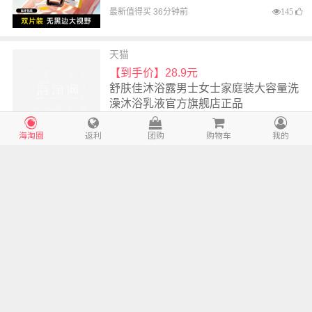
尘仓14手机贴膜13全屏12覆盖11防指
最新值得买 36分钟前
145
纹
天猫
【到手价】28.9元
舒肤佳沐浴露男士女士家庭装大容量洗
澡沐浴乳液官方旗舰店正品
最新值得买 36分钟前
82
海淘圈
返利
团购
购物车
我的
天猫
【到手价】2.01元
聪妈婴儿柔纸巾抽纸120张新生宝宝专
用乳霜云柔巾保湿牛乳纸xj
最新值得买 36分钟前
79
天猫
【到手价】4.8元
鲜朗低温烘焙猫粮天然无谷幼猫成猫蓝