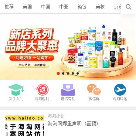
推荐
美国
中国
中亚
箱包
美妆
京东
新手入门
海淘返利
邀请有礼
微信群
海淘转运
海淘小新
海淘网郑重声明（置顶）