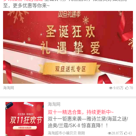
至，更多优惠等你来~
海淘网
9.05万
70
海淘网
双十一精选合集，持续更新中~
双十一钜惠来袭—雅诗兰黛/海蓝之谜/
迪奥/兰蔻/SK-II 惊喜直降！！
海淘超市小编贝贝 刚刚
28.87万
43