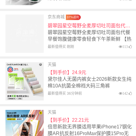
京东商城
37%返利
碧翠园星空莓野全麦厚切吐司面包代餐早餐饱腹健康零食轻食下午茶新鲜 【热销12包共816g】星空莓野
碧翠园星空莓野全麦厚切吐司面包代餐
早餐饱腹健康零食轻食下午茶新鲜 【热
销12包共816g】星空莓野
最新值得买 刚刚
113
天猫
【到手价】24.9元
黛尔佳人无菌内裤女士2026新款女生纯
棉10A抗菌全棉裆大码三角裤
最新值得买 36分钟前
142
天猫
【到手价】22.21元
倍思新款无界膜适用苹果iPhone17钢化
膜AR抗反射16ProMax保护膜15Pro无