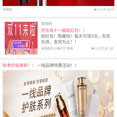
海淘网
9.15万
65
海淘网
京东双十一超级红包！！
抢红包！购痛快！每天可领3次，先到
先得，发完为止！！
海淘超市小编贝贝 刚刚
12.83万
199
秋季护肤换新！！
一线品牌特惠活动！！