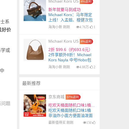
Michael Kors US
4%返利
新年就要马到成功
Michael Kors：马年限定
上线！入孟姐、檀健次包
女士系
袋
海淘小新 刚刚
4.76万
1
且好价
Michael Kors US
4%返利
2折 $99.6（约693.6元）
科学或
2件享额外8折！Michael
Kors Nayla 中号Hobo包
海淘小新 刚刚
4.88万
2
邮中
最新推荐
京东商城
37%返利
有问题
吃欢天桶面随机口味1桶 非油炸小面方便面油泼面陕西特色 6桶
吃欢天桶面随机口味1桶
非油炸小面方便面油泼面
陕西特色 6桶
最新值得买 刚刚
150