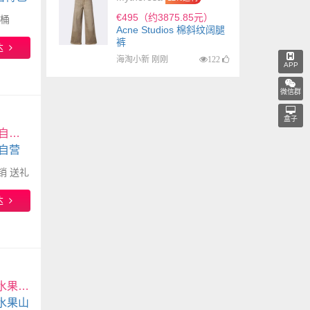
€495（约3875.85元）
6桶
Acne Studios 棉斜纹阔腿
裤
达
海淘小新 刚刚
122
APP
微信群
盒子
雪花啤酒(Snowbeer)匠心营造 500ml*12瓶 麦香醇厚 自营热销 送礼
 自营
热销 送礼
达
蒙阴黄金毛蟠桃新鲜应当季整箱脆甜蜜桃毛桃子扁桃水果山东果园 带箱5斤净重4.6斤中果
水果山