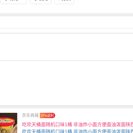
京东商城
37%返利
吃欢天桶面随机口味1桶 非油炸小面方便面油泼面陕