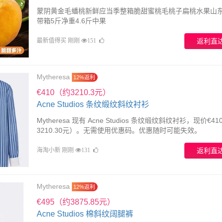
东果园 带箱5斤净重4.6斤中果
蒙阴黄金毛蟠桃新鲜应当季整箱脆甜蜜桃毛桃子扁桃水果山
带箱5斤净重4.6斤中果
最新值得买 刚刚
返利直
151
Mytheresa
12%返利
€410（约3210.3元）
Acne Studios 条纹缎纹斜纹衬衫
Mytheresa 现有 Acne Studios 条纹缎纹斜纹衬衫，现价€4
3210.30元）。无需使用优惠码。优惠随时可能失效。
海淘小新 刚刚
返利直
131
Mytheresa
12%返利
€495（约3875.85元）
Acne Studios 棉斜纹阔腿裤