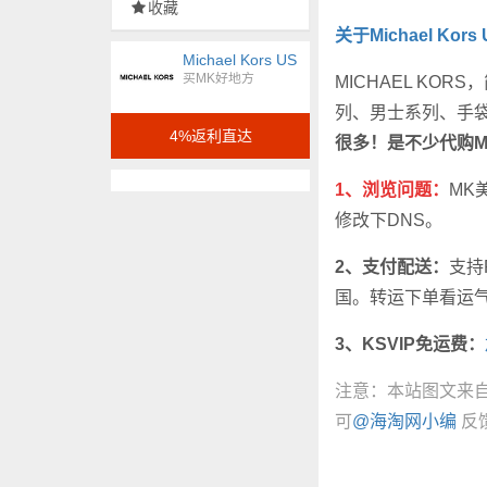
收藏
关于Michael Kors
Michael Kors US
买MK好地方
MICHAEL KO
列、男士系列、手
4%返利直达
很多！是不少代购
1、浏览问题：
MK
修改下DNS。
2、支付配送：
支持
国
。转运下单看运
3、KSVIP免运费：
注意：本站图文来
可
@海淘网小编
反