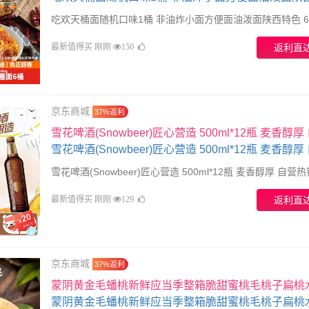
6桶
吃欢天桶面随机口味1桶 非油炸小面方便面油泼面陕西特色 
最新值得买 刚刚
返利直
150
京东商城
37%返利
雪花啤酒(Snowbeer)匠心营造 500ml*12瓶 麦香醇厚
热销 送礼
雪花啤酒(Snowbeer)匠心营造 500ml*12瓶 麦香醇厚 自营
最新值得买 刚刚
返利直
129
京东商城
37%返利
蒙阴黄金毛蟠桃新鲜应当季整箱脆甜蜜桃毛桃子扁桃