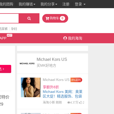
我的团购
我的赚钱
我的分享
注册
登录
0
购物车
纸尿裤
孕妇
APP
我的海淘
Michael Kors US
买MK好地方
达
Michael Kors US
4%返利
享额外8折
Michael Kors 美网：奥莱
区大促！精选服饰、包袋
，现特价
海淘小新 刚刚
4.37万
2
29