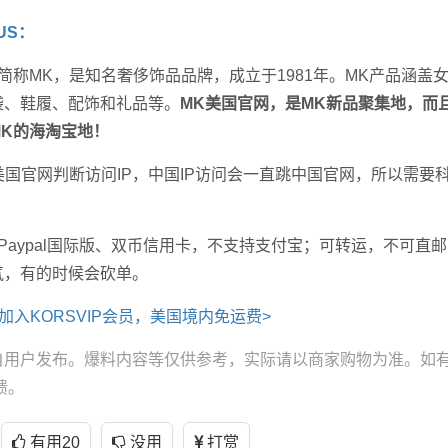
 US：
RS，简称MK，是知名奢侈饰品品牌，成立于1981年。MK产品涵盖
袋、鞋履、配饰和礼品等。
MK美国官网，是MK新品聚集地，而
MK的海淘宝地！
美国官网判断访问IP，中国IP访问会一直跳中国官网，所以需要
Paypal国际版、双币信用卡，不支持支付宝；可转运，不可直
气，有的时候会砍单。
加入KORSVIP会员，美国境内免运费>
自用户发布。爆料内容等仅供参考，实际请以商家购物为准。如
馈。
有用
20
没用
打赏