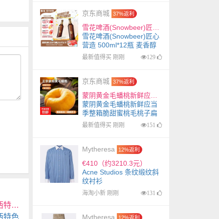
京东商城
37%返利
雪花啤酒(Snowbeer)匠心营造 500ml*12瓶 麦香醇厚 自营热销 送礼
雪花啤酒(Snowbeer)匠心
营造 500ml*12瓶 麦香醇
厚 自营热销 送礼
最新值得买 刚刚
129
京东商城
37%返利
蒙阴黄金毛蟠桃新鲜应当季整箱脆甜蜜桃毛桃子扁桃水果山东果园 带箱5斤净重4.6斤中果
蒙阴黄金毛蟠桃新鲜应当
季整箱脆甜蜜桃毛桃子扁
桃水果山东果园 带箱5斤
最新值得买 刚刚
151
净重4.6斤中果
Mytheresa
12%返利
€410（约3210.3元）
Acne Studios 条纹缎纹斜
纹衬衫
海淘小新 刚刚
131
吃欢天桶面随机口味1桶 非油炸小面方便面油泼面陕西特色 6桶
西特色
Mytheresa
12%返利