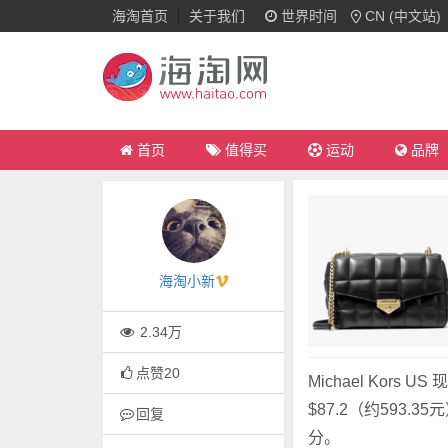
海淘首页
关于我们
世界时间
CN (中文站)
首页
值得买
运动
品牌
海淘小新
2.34万
点赞
20
Michael Kors 
$87.2（约593.
回复
分。