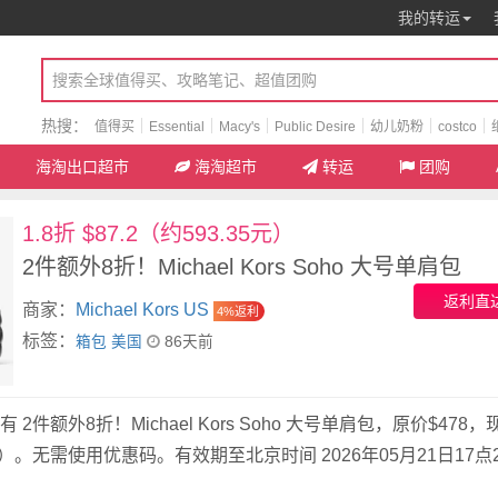
我的转运
热搜：
值得买
Essential
Macy's
Public Desire
幼儿奶粉
costco
海淘出口超市
海淘超市
转运
团购
1.8折 $87.2（约593.35元）
2件额外8折！Michael Kors Soho 大号单肩包
返利直
商家：
Michael Kors US
4%返利
标签：
箱包
美国
86天前
US 现有 2件额外8折！Michael Kors Soho 大号单肩包，原价$478
35元）。无需使用优惠码。有效期至北京时间 2026年05月21日17点