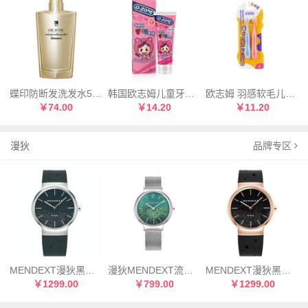
蝶印防断发洗发水500mL
韩国欧志姆儿童牙膏(草莓味)60g
欧志姆 羽感软毛儿童牙刷（1-6岁）（2支装）
￥74.00
￥14.20
￥11.20
漫狄
品牌专区
MENDEXT漫狄黑色流沙面 钢色表壳 黑色表带M6IX-M02男士腕表
漫狄MENDEXT流沙Q12系列女士学生腕表手表Q12-03A/B
MENDEXT漫狄黑色流沙面 IP镀玫瑰色表壳 黑色表带M6IX-M05男士手表腕表
￥1299.00
￥799.00
￥1299.00