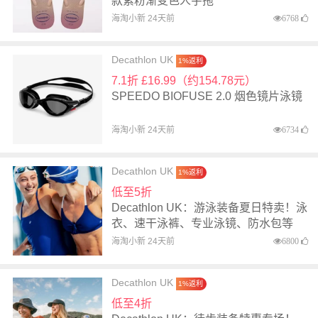
款紫粉渐变色人字拖
海淘小新 24天前
6768
Decathlon UK
1%返利
7.1折 £16.99（约154.78元）
SPEEDO BIOFUSE 2.0 烟色镜片泳镜
海淘小新 24天前
6734
Decathlon UK
1%返利
低至5折
Decathlon UK：游泳装备夏日特卖！泳
衣、速干泳裤、专业泳镜、防水包等
海淘小新 24天前
6800
Decathlon UK
1%返利
低至4折