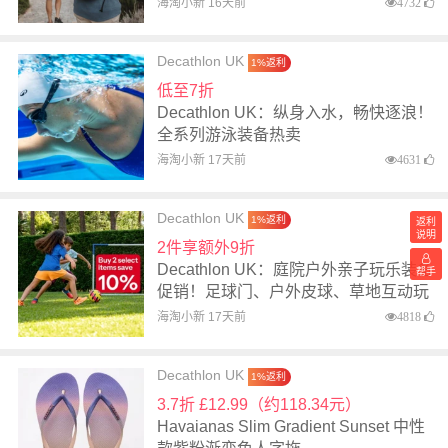
海淘小新 16天前
4732
Decathlon UK
1%返利
低至7折
Decathlon UK：纵身入水，畅快逐浪！
全系列游泳装备热卖
海淘小新 17天前
4631
Decathlon UK
1%返利
返利
说明
2件享额外9折
Decathlon UK：庭院户外亲子玩乐装备
帮手
促销！足球门、户外皮球、草地互动玩
具
海淘小新 17天前
4818
Decathlon UK
1%返利
3.7折 £12.99（约118.34元）
Havaianas Slim Gradient Sunset 中性