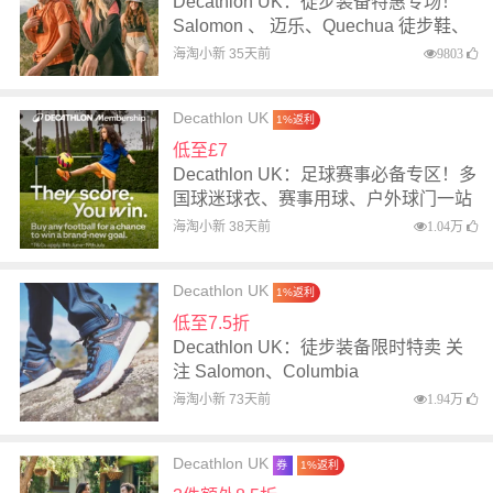
Decathlon UK：徒步装备特惠专场！
Salomon 、 迈乐、Quechua 徒步鞋、
帐篷背包等
海淘小新 35天前
9803
Decathlon UK
1%返利
低至£7
Decathlon UK：足球赛事必备专区！多
国球迷球衣、赛事用球、户外球门一站
配齐
海淘小新 38天前
1.04万
Decathlon UK
1%返利
低至7.5折
Decathlon UK：徒步装备限时特卖 关
注 Salomon、Columbia
海淘小新 73天前
1.94万
Decathlon UK
券
1%返利