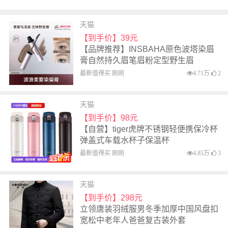
天猫
【到手价】39元
【品牌推荐】INSBAHA原色波塔染眉
膏自然持久眉笔眉粉定型野生眉
最新值得买 刚刚
4.71万
2
天猫
【到手价】98元
【自营】tiger虎牌不锈钢轻便携保冷杯
弹盖式车载水杯子保温杯
最新值得买 刚刚
4.85万
3
天猫
【到手价】298元
立领唐装羽绒服男冬季加厚中国风盘扣
宽松中老年人爸爸复古装外套